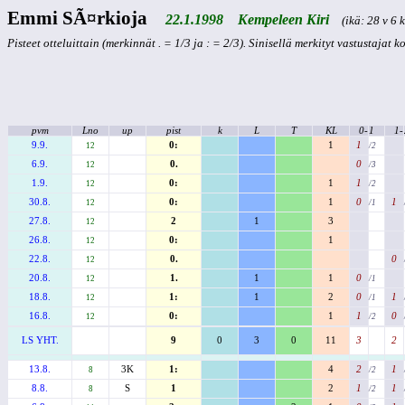
Emmi SÃ¤rkioja
22.1.1998 Kempeleen Kiri
(ikä: 28 v 6 k
Pisteet otteluittain (merkinnät . = 1/3 ja : = 2/3). Sinisellä merkityt vastustajat 
pvm
Lno
up
pist
k
L
T
KL
0-
1
1-
9.9.
0:
1
1
12
/2
6.9.
0.
0
12
/3
1.9.
0:
1
1
12
/2
30.8.
0:
1
0
1
12
/1
27.8.
2
1
3
12
26.8.
0:
1
12
22.8.
0.
0
12
20.8.
1.
1
1
0
12
/1
18.8.
1:
1
2
0
1
12
/1
16.8.
0:
1
1
0
12
/2
LS YHT.
9
0
3
0
11
3
2
13.8.
3K
1:
4
2
1
8
/2
8.8.
S
1
2
1
1
8
/2