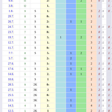
6.8.
2:
2
1
0
1
11
/2
3.8.
1.
3
1
12
1.8.
S
1.
3
2
0
9
/3
29.7.
S
0:
1
1
8
/2
26.7.
S
2:
1
1
2
5
24.7.
S
0:
1
0
0
9
/2
23.7.
S
0:
1
0
7
/1
19.7.
S
5.
1
2
7
0
4
8
/1
12.7.
S
1.
3
2
1
8
/2
11.7.
S
0:
1
1
0
8
/4
7.7.
S
5.
1
2
7
1
1
8
/1
5.7.
2:
2
3
0
10
27.6.
S
1:
1
2
1
0
9
/2
17.6.
S
2:
1
1
2
0
0
5
/2
14.6.
S
2.
1
1
1
0
5
/2
10.6.
S
1
2
1
5
/3
28.5.
2K
0:
1
1
0
9
/2
27.5.
3K
2
1
3
2
0
6
/3
25.5.
2K
0:
1
0
1
6
/2
23.5.
3K
1:
1
2
1
0
6
/4
14.5.
S
2.
1
4
1
1
4
/1
12.5.
2K
1
2
1
0
5
/2