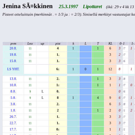
Jenina SÃ¤kkinen
25.3.1997 Lipottaret
(ikä: 29 v 4 kk 13 
Pisteet otteluittain (merkinnät . = 1/3 ja : = 2/3). Sinisellä merkityt vastustajat 
pvm
Lno
up
pist
k
L
T
KL
0-
1
1-
20.8.
4
1
1
6
3
1
11
/7
19.8.
1.
3
2
11
/7
15.8.
1.
3
3
11
/6
LS YHT.
6:
1
0
1
12
8
1
13.8.
2.
1
3
3
11
/8
10.8.
1:
1
1
1
0
11
/7
8.8.
L
0.
0
9
/6
5.8.
L
8
1
4
9
6
1
9
/7
3.8.
2.
6
5
1
11
/8
1.8.
2
1
2
0
2
11
/1
26.7.
1.
3
3
11
/7
22.7.
1.
3
3
11
/7
17.7.
0:
1
1
11
/1