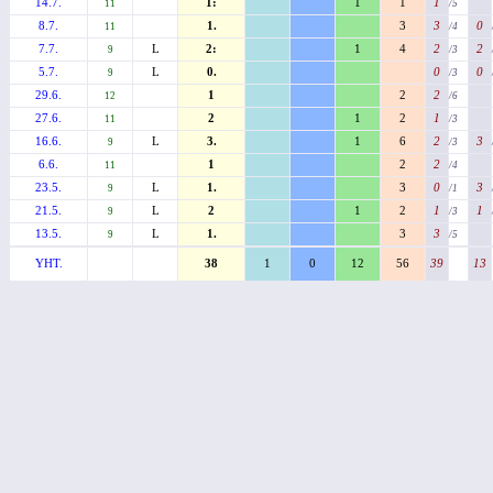
14.7.
1:
1
1
1
11
/5
8.7.
1.
3
3
0
11
/4
7.7.
L
2:
1
4
2
2
9
/3
5.7.
L
0.
0
0
9
/3
29.6.
1
2
2
12
/6
27.6.
2
1
2
1
11
/3
16.6.
L
3.
1
6
2
3
9
/3
6.6.
1
2
2
11
/4
23.5.
L
1.
3
0
3
9
/1
21.5.
L
2
1
2
1
1
9
/3
13.5.
L
1.
3
3
9
/5
YHT.
38
1
0
12
56
39
13