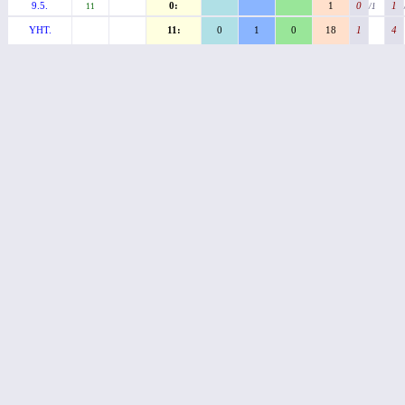
9.5.
0:
1
0
1
11
/1
YHT.
11:
0
1
0
18
1
4