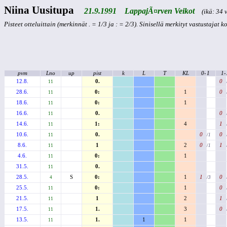
Niina Uusitupa
21.9.1991 LappajÃ¤rven Veikot
(ikä: 34 v
Pisteet otteluittain (merkinnät . = 1/3 ja : = 2/3). Sinisellä merkityt vastustajat 
pvm
Lno
up
pist
k
L
T
KL
0-
1
1-
12.8.
0.
0
11
28.6.
0:
1
0
11
18.6.
0:
1
11
16.6.
0.
0
11
14.6.
1:
4
1
11
10.6.
0.
0
0
11
/1
8.6.
1
2
0
1
11
/1
4.6.
0:
1
11
31.5.
0.
11
28.5.
S
0:
1
1
0
4
/3
25.5.
0:
1
0
11
21.5.
1
2
1
11
17.5.
1.
3
0
11
13.5.
1.
1
1
11