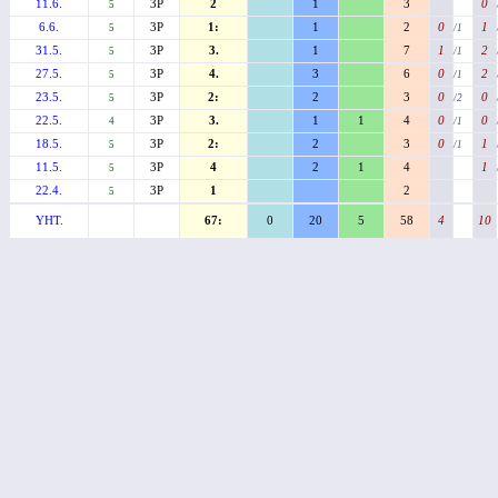
11.6.
3P
2
1
3
0
5
6.6.
3P
1:
1
2
0
1
5
/1
31.5.
3P
3.
1
7
1
2
5
/1
27.5.
3P
4.
3
6
0
2
5
/1
23.5.
3P
2:
2
3
0
0
5
/2
22.5.
3P
3.
1
1
4
0
0
4
/1
18.5.
3P
2:
2
3
0
1
5
/1
11.5.
3P
4
2
1
4
1
5
22.4.
3P
1
2
5
YHT.
67:
0
20
5
58
4
10