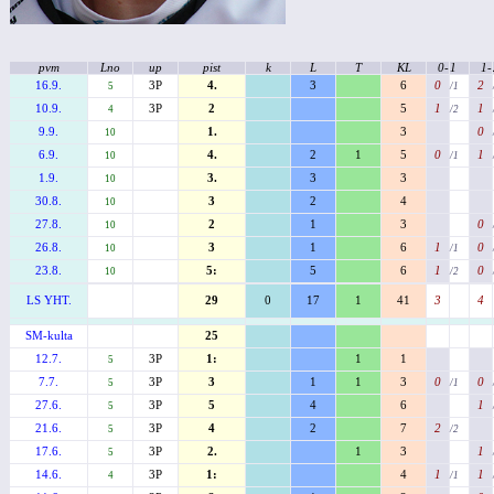
pvm
Lno
up
pist
k
L
T
KL
0-
1
1-
16.9.
3P
4.
3
6
0
2
5
/1
10.9.
3P
2
5
1
1
4
/2
9.9.
1.
3
0
10
6.9.
4.
2
1
5
0
1
10
/1
1.9.
3.
3
3
10
30.8.
3
2
4
10
27.8.
2
1
3
0
10
26.8.
3
1
6
1
0
10
/1
23.8.
5:
5
6
1
0
10
/2
LS YHT.
29
0
17
1
41
3
4
SM-kulta
25
12.7.
3P
1:
1
1
5
7.7.
3P
3
1
1
3
0
0
5
/1
27.6.
3P
5
4
6
1
5
21.6.
3P
4
2
7
2
5
/2
17.6.
3P
2.
1
3
1
5
14.6.
3P
1:
4
1
1
4
/1