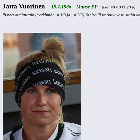
Jatta Vuorinen
19.7.1986 Manse PP
(ikä: 40 v 0 kk 20 p)
Pisteet otteluittain (merkinnät . = 1/3 ja : = 2/3). Sinisellä merkityt vastustajat 