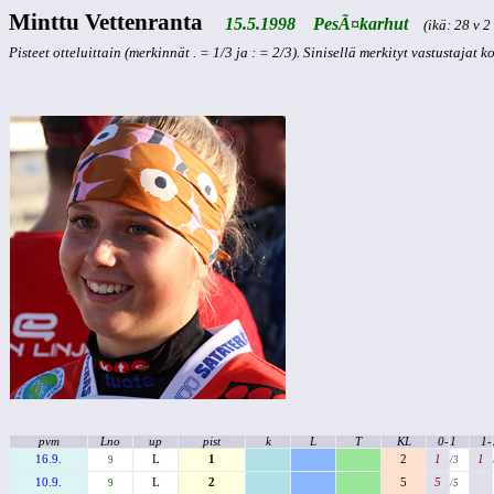
Minttu Vettenranta
15.5.1998 PesÃ¤karhut
(ikä: 28 v 2 
Pisteet otteluittain (merkinnät . = 1/3 ja : = 2/3). Sinisellä merkityt vastustajat 
pvm
Lno
up
pist
k
L
T
KL
0-
1
1-
16.9.
L
1
2
1
1
9
/3
10.9.
L
2
5
5
9
/5