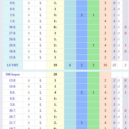
9.9.
L
1.
3
0
9
/2
6.9.
L
1
2
2
9
/3
2.9.
L
3:
2
1
3
1
9
/1
1.9.
L
1:
4
4
9
/5
30.8.
L
0:
1
1
0
9
/1
27.8.
L
1
2
2
0
9
/3
26.8.
L
1.
3
1
9
/1
20.8.
L
2:
1
4
3
1
9
/3
18.8.
L
1:
4
4
0
9
/5
15.8.
L
1
2
1
9
/2
LS YHT.
19
0
2
2
35
25
2
SM-hopea
20
13.8.
L
1
2
2
0
8
/3
10.8.
L
1
2
2
0
9
/3
8.8.
L
4
2
1
4
1
1
9
/2
6.8.
L
1:
4
4
8
/5
3.8.
L
1.
3
3
9
/3
30.7.
L
1.
3
3
0
5
/3
26.7.
L
1:
4
3
1
9
/4
21.7.
L
2.
1
4
0
1
9
/1
19.7.
L
0:
1
1
0