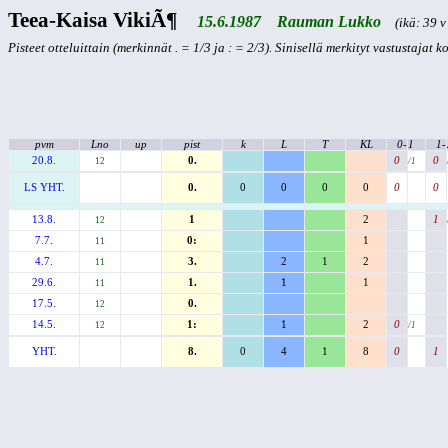
Teea-Kaisa VikiÃ¶
15.6.1987 Rauman Lukko
(ikä: 39 v 
Pisteet otteluittain (merkinnät . = 1/3 ja : = 2/3). Sinisellä merkityt vastustajat 
pvm
Lno
up
pist
k
L
T
KL
0-
1
1-
20.8.
0.
0
0
12
/1
LS YHT.
0.
0
0
0
0
0
0
13.8.
1
2
1
12
7.7.
0:
1
11
4.7.
3.
2
1
2
11
29.6.
1.
1
1
11
17.5.
0.
12
14.5.
1:
1
2
0
12
/1
YHT.
8.
0
4
1
8
0
1