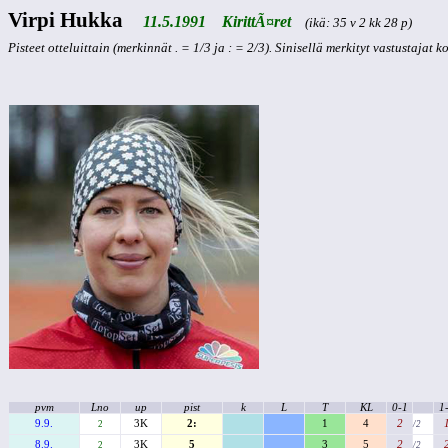
Virpi Hukka
11.5.1991 KirittÃ¤ret
(ikä: 35 v 2 kk 28 p)
Pisteet otteluittain (merkinnät . = 1/3 ja : = 2/3). Sinisellä merkityt vastustajat 
pvm
Lno
up
pist
k
L
T
KL
0-1
1
9.9.
3K
2:
1
4
2
2
/2
8.9.
3K
5
3
5
2
2
/2