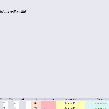
kohdattu kotikentällä.
-2
2-3
3-k
%
Ip
IIp
vastustaja
huom
1
1
80
Manse PP
Loppusarja
/2
/1
2
1
71
Ip
Manse PP
Loppusarja
/4
/1