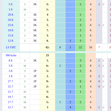
5.9.
3K
3:
2
4
2
2
/2
1.9.
1:
4
10
29.8.
3K
4
2
5
2
26.8.
3K
3.
2
3
2
25.8.
3K
5.
3
6
1
2
/1
18.8.
3K
7.
5
6
2
15.8.
3K
3.
1
6
2
12.8.
3K
6.
1
3
7
2
LS YHT.
42:
0
1
22
50
7
3
SM-kulta
25
8.8.
3K
5.
3
6
1
3
/1
5.8.
6:
1
3
8
1
10
/1
3.8.
2P
5:
1
2
8
3
1.8.
2P
2.
6
2
3
/2
27.7.
2P
9:
2
6
6
0
3
/1
25.7.
2P
2:
1
4
0
3
/2
21.7.
3:
2
1
3
10
19.7.
0:
1
10
17.7.
5:
1
2
2
4
10
15.7.
5
4
6
1
10
/2