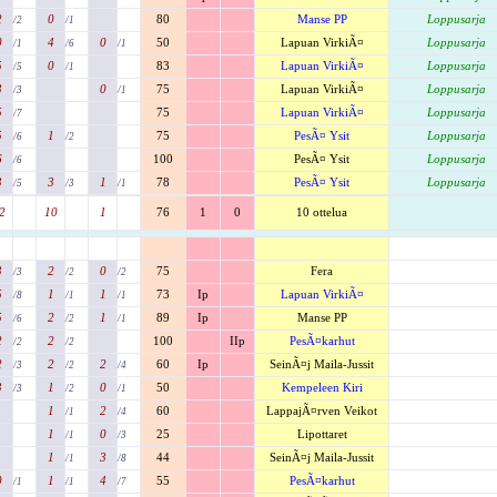
2
0
80
Manse PP
Loppusarja
/2
/1
0
4
0
50
Lapuan VirkiÃ¤
Loppusarja
/1
/6
/1
5
0
83
Lapuan VirkiÃ¤
Loppusarja
/5
/1
3
0
75
Lapuan VirkiÃ¤
Loppusarja
/3
/1
5
75
Lapuan VirkiÃ¤
Loppusarja
/7
5
1
75
PesÃ¤ Ysit
Loppusarja
/6
/2
6
100
PesÃ¤ Ysit
Loppusarja
/6
3
3
1
78
PesÃ¤ Ysit
Loppusarja
/5
/3
/1
2
10
1
76
1
0
10 ottelua
3
2
0
75
Fera
/3
/2
/2
5
1
1
73
Ip
Lapuan VirkiÃ¤
/8
/1
/1
5
2
1
89
Ip
Manse PP
/6
/2
/1
2
2
100
IIp
PesÃ¤karhut
/2
/2
2
2
2
60
Ip
SeinÃ¤j Maila-Jussit
/3
/2
/4
3
1
0
50
Kempeleen Kiri
/3
/2
/1
1
2
60
LappajÃ¤rven Veikot
/1
/4
1
0
25
Lipottaret
/1
/3
1
3
44
SeinÃ¤j Maila-Jussit
/1
/8
0
1
4
55
PesÃ¤karhut
/1
/1
/7