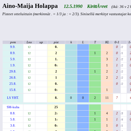
Aino-Maija Holappa
12.5.1990 KirittÃ¤ret
(ikä: 36 v 2 
Pisteet otteluittain (merkinnät . = 1/3 ja : = 2/3). Sinisellä merkityt vastustajat 
pvm
Lno
up
pist
k
L
T
KL
0-1
1
9.9.
0.
0
12
/2
8.9.
2
1
2
0
12
/1
5.9.
1.
3
2
12
/2
1.9.
0:
1
1
12
/2
29.8.
2
1
2
2
12
/2
26.8.
1
2
2
12
/2
25.8.
0.
0
12
/2
15.8.
0:
1
12
LS YHT.
8.
0
0
2
11
7
SM-kulta
25
8.8.
2:
1
4
2
12
/3
5.8.
1:
1
1
1
12
/4
3.8.
0:
1
0
12
/1