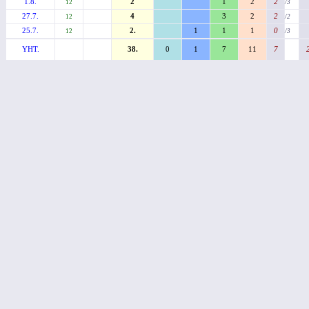
1.8.
2
1
2
2
12
/3
27.7.
4
3
2
2
12
/2
25.7.
2.
1
1
1
0
12
/3
YHT.
38.
0
1
7
11
7