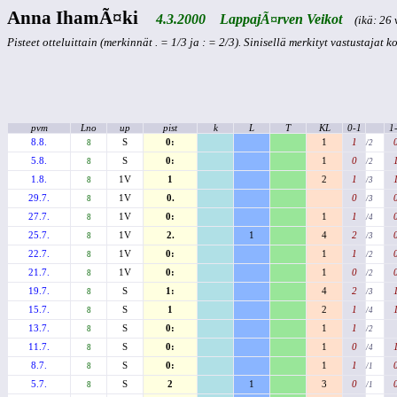
Anna IhamÃ¤ki
4.3.2000 LappajÃ¤rven Veikot
(ikä: 26 v
Pisteet otteluittain (merkinnät . = 1/3 ja : = 2/3). Sinisellä merkityt vastustajat 
pvm
Lno
up
pist
k
L
T
KL
0-1
1
8.8.
S
0:
1
1
8
/2
5.8.
S
0:
1
0
8
/2
1.8.
1V
1
2
1
8
/3
29.7.
1V
0.
0
8
/3
27.7.
1V
0:
1
1
8
/4
25.7.
1V
2.
1
4
2
8
/3
22.7.
1V
0:
1
1
8
/2
21.7.
1V
0:
1
0
8
/2
19.7.
S
1:
4
2
8
/3
15.7.
S
1
2
1
8
/4
13.7.
S
0:
1
1
8
/2
11.7.
S
0:
1
0
8
/4
8.7.
S
0:
1
1
8
/1
5.7.
S
2
1
3
0
8
/1