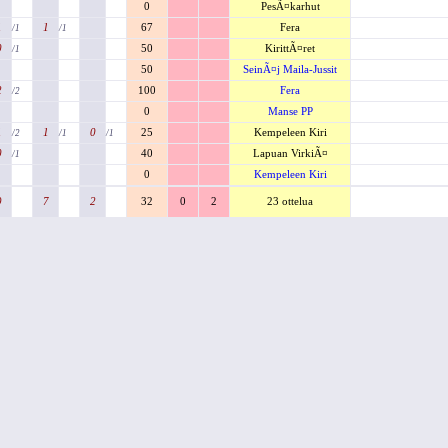
0
PesÃ¤karhut
1
1
67
Fera
/1
/1
0
50
KirittÃ¤ret
/1
50
SeinÃ¤j Maila-Jussit
2
100
Fera
/2
0
Manse PP
1
1
0
25
Kempeleen Kiri
/2
/1
/1
0
40
Lapuan VirkiÃ¤
/1
0
Kempeleen Kiri
9
7
2
32
0
2
23 ottelua