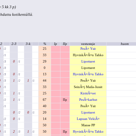
 5 kk 3 p)
kohdattu kotikentällä.
-2
2-3
3-k
%
Ip
IIp
vastustaja
huom
0
25
PesÃ¤ Ysit
/2
1
33
HyvinkÃ¤Ã¤n Tahko
/1
1
0
29
Lipottaret
/3
/1
0
0
Lipottaret
/3
0
0
13
HyvinkÃ¤Ã¤n Tahko
/3
/1
0
1
1
44
PesÃ¤ Ysit
/3
/2
/1
0
33
SeinÃ¤j Maila-Jussit
/1
0
1
25
KirittÃ¤ret
/1
/1
1
1
67
IIp
PesÃ¤karhut
/2
/1
1
40
PesÃ¤ Ysit
/1
0
0
20
Lipottaret
/2
/1
1
0
14
Lapuan VirkiÃ¤
/2
/1
0
50
Manse PP
/1
0
2
1
50
IIp
HyvinkÃ¤Ã¤n Tahko
/1
/3
/1