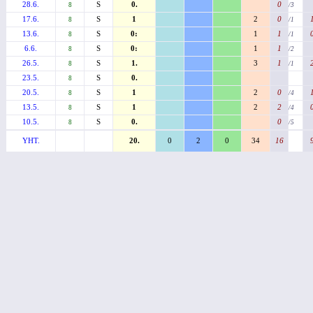
28.6.
S
0.
0
8
/3
17.6.
S
1
2
0
8
/1
13.6.
S
0:
1
1
8
/1
6.6.
S
0:
1
1
8
/2
26.5.
S
1.
3
1
8
/1
23.5.
S
0.
8
20.5.
S
1
2
0
8
/4
13.5.
S
1
2
2
8
/4
10.5.
S
0.
0
8
/5
YHT.
20.
0
2
0
34
16