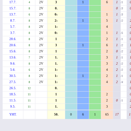
17.7.
2V
3
1
6
1
4
/1
15.7.
2V
0.
0
8
/3
13.7.
2V
0:
1
1
6
/3
8.7.
2V
2:
1
5
1
8
/2
5.7.
2V
1:
4
8
3.7.
2V
0:
1
1
8
/5
28.6.
2V
1
2
1
8
/1
20.6.
2V
3
1
6
1
8
/2
15.6.
2V
1
2
0
8
/2
13.6.
2V
1.
3
1
7
/1
9.6.
2V
1.
3
2
8
/2
5.6.
2V
1:
4
2
6
/2
30.5.
2V
1:
1
2
1
8
/1
27.5.
2V
1:
4
2
8
/4
26.5.
0.
12
18.5.
1
2
11
11.5.
1
2
0
11
/1
9.5.
1.
3
11
YHT.
50.
0
6
1
65
17
1