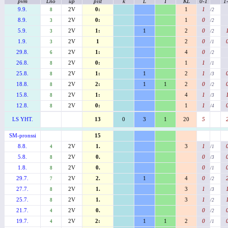
pvm
Lno
up
pist
k
L
T
KL
0-1
1
9.9.
2V
0:
1
1
8
/2
8.9.
2V
0:
1
0
3
/2
5.9.
2V
1:
1
2
0
3
/2
1.9.
2V
1
2
0
3
/1
29.8.
2V
1:
4
0
6
/2
26.8.
2V
0:
1
1
8
/1
25.8.
2V
1:
1
2
1
8
/3
18.8.
2V
2:
1
1
2
0
8
/2
15.8.
2V
1:
4
1
8
/3
12.8.
2V
0:
1
1
8
/4
LS YHT.
13
0
3
1
20
5
SM-pronssi
15
8.8.
2V
1.
3
1
4
/1
5.8.
2V
0.
0
8
/3
1.8.
2V
0.
0
8
/1
29.7.
2V
2.
1
4
0
7
/2
27.7.
2V
1.
3
1
8
/3
25.7.
2V
1.
3
1
8
/2
21.7.
2V
0.
0
4
/2
19.7.
2V
2:
1
1
2
0
4
/1