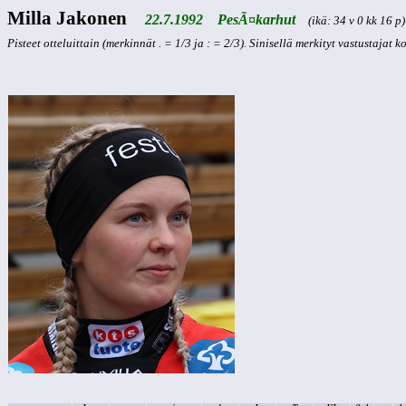
Milla Jakonen
22.7.1992 PesÃ¤karhut
(ikä: 34 v 0 kk 16 p)
Pisteet otteluittain (merkinnät . = 1/3 ja : = 2/3). Sinisellä merkityt vastustajat 