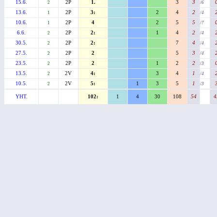
15.6.
2P
1.
3
3
2
/6
13.6.
2P
3:
2
4
2
1
/4
10.6.
2P
4
2
5
5
1
/7
6.6.
2P
2:
1
4
2
2
/4
30.5.
2P
2:
7
4
2
/4
27.5.
2P
2
5
3
2
/4
23.5.
2P
2
1
2
2
2
/3
13.5.
2V
4:
3
4
1
2
/4
10.5.
2V
5:
1
3
5
1
2
/3
YHT.
102:
1
4
30
108
54
4