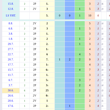
15.8.
2P
1.
3
2
2
/6
12.8.
2V
3
1
5
3
2
/3
LS YHT.
5.
0
0
1
10
6
8.8.
2V
2
5
2
2
/4
6.8.
2P
3
1
5
1
2
/1
3.8.
2P
1.
3
1
2
/4
1.8.
2P
2
1
2
2
2
/3
29.7.
2P
2.
1
3
1
2
/1
27.7.
2P
1:
4
2
2
/3
22.7.
2P
6
4
5
2
2
/2
20.7.
2P
7.
1
2
2
9
3
2
/3
17.7.
2P
1:
4
3
2
/5
15.7.
2P
6:
4
7
3
2
/3
11.7.
2P
1.
3
1
2
/3
6.7.
2P
5:
3
7
2
2
/2
3.7.
2P
3:
2
4
1
2
/4
30.6.
2P
25
2
5
2
6
/3
26.6.
2V
0:
1
1
1
/5
20.6.
2V
1
2
2
1
/5
17.6.
2P
2:
1
5
4
1
/5