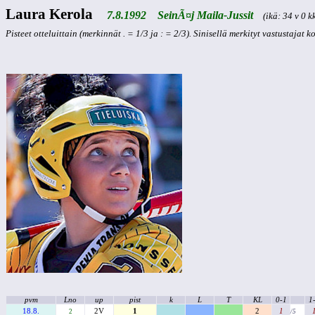
Laura Kerola
7.8.1992 SeinÃ¤j Maila-Jussit
(ikä: 34 v 0 kk
Pisteet otteluittain (merkinnät . = 1/3 ja : = 2/3). Sinisellä merkityt vastustajat 
pvm
Lno
up
pist
k
L
T
KL
0-1
1
18.8.
2V
1
2
1
2
/5