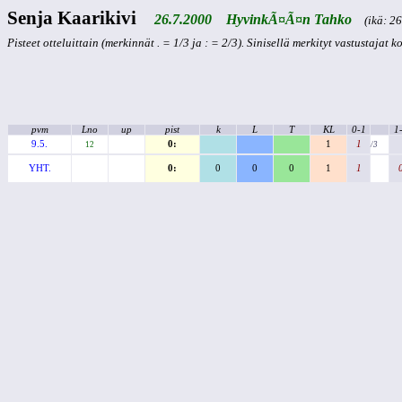
Senja Kaarikivi
26.7.2000 HyvinkÃ¤Ã¤n Tahko
(ikä: 26 
Pisteet otteluittain (merkinnät . = 1/3 ja : = 2/3). Sinisellä merkityt vastustajat 
pvm
Lno
up
pist
k
L
T
KL
0-1
1
9.5.
0:
1
1
12
/3
YHT.
0:
0
0
0
1
1