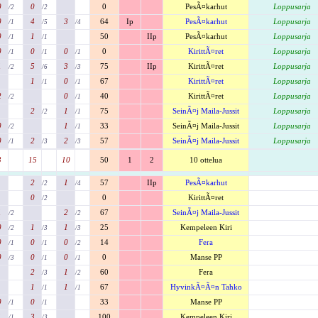
0
0
0
PesÃ¤karhut
Loppusarja
/2
/2
0
4
3
64
Ip
PesÃ¤karhut
Loppusarja
/1
/5
/4
0
1
50
IIp
PesÃ¤karhut
Loppusarja
/1
/1
0
0
0
0
KirittÃ¤ret
Loppusarja
/1
/1
/1
1
5
3
75
IIp
KirittÃ¤ret
Loppusarja
/2
/6
/3
1
0
67
KirittÃ¤ret
Loppusarja
/1
/1
2
0
40
KirittÃ¤ret
Loppusarja
/2
/1
2
1
75
SeinÃ¤j Maila-Jussit
Loppusarja
/2
/1
0
1
33
SeinÃ¤j Maila-Jussit
Loppusarja
/2
/1
0
2
2
57
SeinÃ¤j Maila-Jussit
Loppusarja
/1
/3
/3
3
15
10
50
1
2
10 ottelua
2
1
57
IIp
PesÃ¤karhut
/2
/4
0
0
KirittÃ¤ret
/2
1
2
67
SeinÃ¤j Maila-Jussit
/2
/2
0
1
1
25
Kempeleen Kiri
/2
/3
/3
0
0
0
14
Fera
/1
/1
/2
0
0
0
0
Manse PP
/3
/1
/1
2
1
60
Fera
/3
/2
1
1
67
HyvinkÃ¤Ã¤n Tahko
/1
/1
0
0
33
Manse PP
/1
/1
1
3
100
Kempeleen Kiri
/1
/3