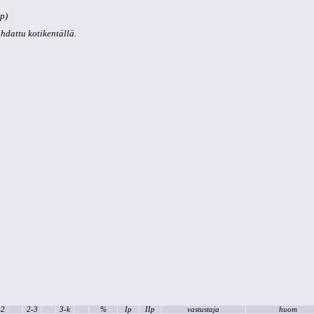
 p)
kohdattu kotikentällä.
-2
2-3
3-k
%
Ip
IIp
vastustaja
huom