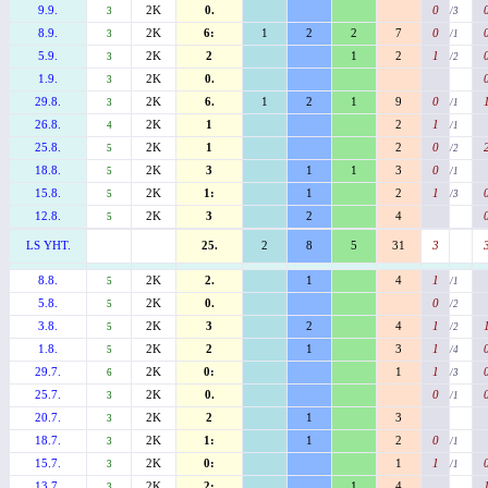
9.9.
2K
0.
0
3
/3
8.9.
2K
6:
1
2
2
7
0
3
/1
5.9.
2K
2
1
2
1
3
/2
1.9.
2K
0.
3
29.8.
2K
6.
1
2
1
9
0
3
/1
26.8.
2K
1
2
1
4
/1
25.8.
2K
1
2
0
5
/2
18.8.
2K
3
1
1
3
0
5
/1
15.8.
2K
1:
1
2
1
5
/3
12.8.
2K
3
2
4
5
LS YHT.
25.
2
8
5
31
3
8.8.
2K
2.
1
4
1
5
/1
5.8.
2K
0.
0
5
/2
3.8.
2K
3
2
4
1
5
/2
1.8.
2K
2
1
3
1
5
/4
29.7.
2K
0:
1
1
6
/3
25.7.
2K
0.
0
3
/1
20.7.
2K
2
1
3
3
18.7.
2K
1:
1
2
0
3
/1
15.7.
2K
0:
1
1
3
/1
13.7.
2K
2:
1
4
3