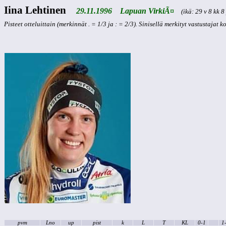
Iina Lehtinen
29.11.1996 Lapuan VirkiÃ¤
(ikä: 29 v 8 kk 8
Pisteet otteluittain (merkinnät . = 1/3 ja : = 2/3). Sinisellä merkityt vastustajat 
pvm
Lno
up
pist
k
L
T
KL
0-1
1