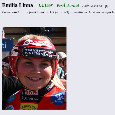
Emilia Linna
1.4.1998 PesÃ¤karhut
(ikä: 28 v 4 kk 6 p)
Pisteet otteluittain (merkinnät . = 1/3 ja : = 2/3). Sinisellä merkityt vastustajat 