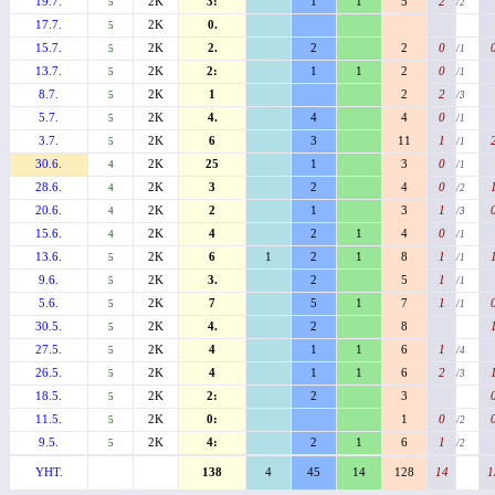
19.7.
2K
3:
1
1
5
2
5
/2
17.7.
2K
0.
5
15.7.
2K
2.
2
2
0
5
/1
13.7.
2K
2:
1
1
2
0
5
/1
8.7.
2K
1
2
2
5
/3
5.7.
2K
4.
4
4
0
5
/1
3.7.
2K
6
3
11
1
5
/1
30.6.
2K
25
1
3
0
4
/1
28.6.
2K
3
2
4
0
4
/2
20.6.
2K
2
1
3
1
4
/3
15.6.
2K
4
2
1
4
0
4
/1
13.6.
2K
6
1
2
1
8
1
5
/1
9.6.
2K
3.
2
5
1
5
/1
5.6.
2K
7
5
1
7
1
5
/1
30.5.
2K
4.
2
8
5
27.5.
2K
4
1
1
6
1
5
/4
26.5.
2K
4
1
1
6
2
5
/3
18.5.
2K
2:
2
3
5
11.5.
2K
0:
1
0
5
/2
9.5.
2K
4:
2
1
6
1
5
/2
YHT.
138
4
45
14
128
14
1