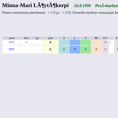
Minna-Mari LÃ¶ytÃ¶korpi
26.8.1999 PesÃ¤karhut
Pisteet otteluittain (merkinnät . = 1/3 ja : = 2/3). Sinisellä merkityt vastustajat 
pvm
Lno
up
pist
k
L
T
KL
0-1
1
13.6.
0.
0
12
/2
YHT.
0.
0
0
0
0
0