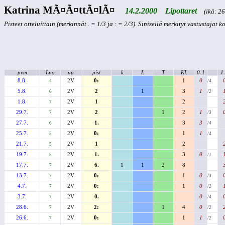
Katrina MÃ¤Ã¤ttÃ¤lÃ¤
14.2.2000 Lipottaret
(ikä: 26 
Pisteet otteluittain (merkinnät . = 1/3 ja : = 2/3). Sinisellä merkityt vastustajat 
pvm
Lno
up
pist
k
L
T
KL
0-1
1
8.8.
2V
0:
1
0
4
/4
5.8.
2V
2
1
3
1
6
/2
1.8.
2V
1
2
7
29.7.
2V
2
1
2
1
7
/3
27.7.
2V
1.
3
3
6
/4
25.7.
2V
0:
1
1
5
/4
21.7.
2V
1
2
5
19.7.
2V
1.
3
0
5
/1
17.7.
2V
6.
1
1
2
8
7
13.7.
2V
0:
1
0
7
/3
4.7.
2V
0:
1
0
7
/2
3.7.
2V
0.
0
7
/4
28.6.
2V
2:
1
4
0
7
/2
26.6.
2V
0:
1
1
7
/2