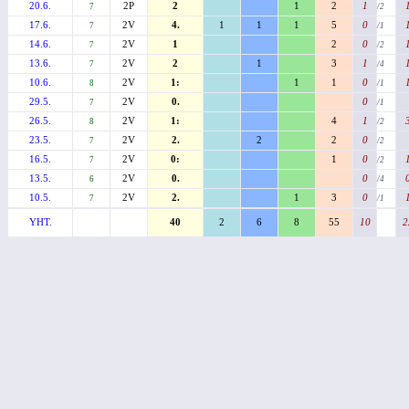
20.6.
2P
2
1
2
1
7
/2
17.6.
2V
4.
1
1
1
5
0
7
/1
14.6.
2V
1
2
0
7
/2
13.6.
2V
2
1
3
1
7
/4
10.6.
2V
1:
1
1
0
8
/1
29.5.
2V
0.
0
7
/1
26.5.
2V
1:
4
1
8
/2
23.5.
2V
2.
2
2
0
7
/2
16.5.
2V
0:
1
0
7
/2
13.5.
2V
0.
0
6
/4
10.5.
2V
2.
1
3
0
7
/1
YHT.
40
2
6
8
55
10
2