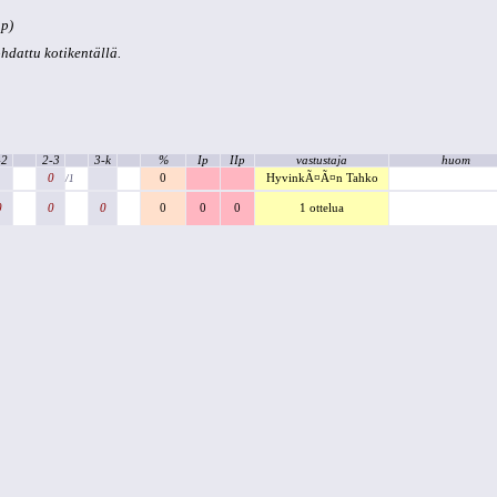
 p)
kohdattu kotikentällä.
-2
2-3
3-k
%
Ip
IIp
vastustaja
huom
0
0
HyvinkÃ¤Ã¤n Tahko
/1
0
0
0
0
0
0
1 ottelua