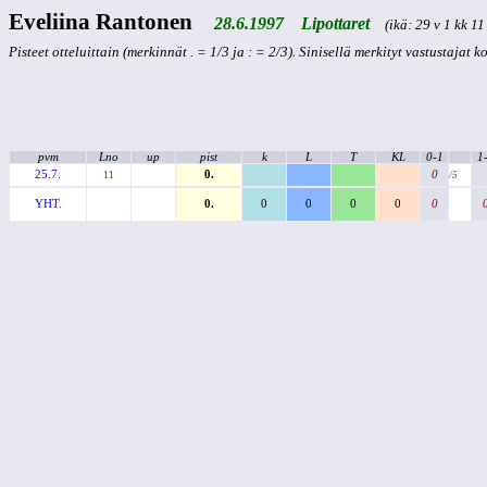
Eveliina Rantonen
28.6.1997 Lipottaret
(ikä: 29 v 1 kk 11
Pisteet otteluittain (merkinnät . = 1/3 ja : = 2/3). Sinisellä merkityt vastustajat 
pvm
Lno
up
pist
k
L
T
KL
0-1
1
25.7.
0.
0
11
/5
YHT.
0.
0
0
0
0
0