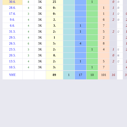
30.6.
3K
25
1
0
8
/3
28.6.
3K
0:
1
1
4
/3
17.6.
3K
0:
1
1
3
/2
9.6.
3K
2.
6
2
4
/3
6.6.
3K
3.
1
7
4
31.5.
3K
2:
1
5
2
4
/2
29.5.
3K
1
2
4
26.5.
3K
5:
4
8
6
23.5.
3K
2:
1
4
1
3
/1
20.5.
3K
0.
0
3
/6
13.5.
3K
2:
1
5
2
4
/2
10.5.
3K
3:
1
7
4
YHT.
89
1
17
10
101
16
3