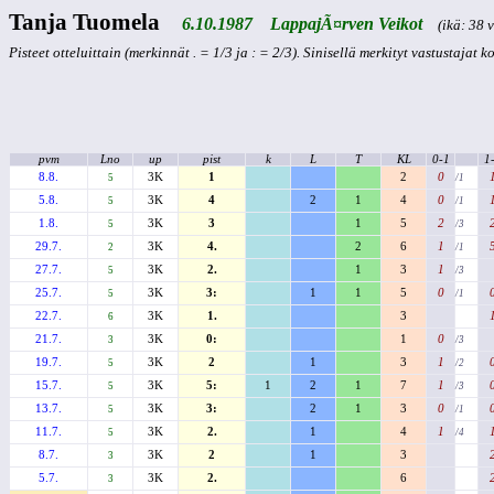
Tanja Tuomela
6.10.1987 LappajÃ¤rven Veikot
(ikä: 38 v
Pisteet otteluittain (merkinnät . = 1/3 ja : = 2/3). Sinisellä merkityt vastustajat 
pvm
Lno
up
pist
k
L
T
KL
0-1
1
8.8.
3K
1
2
0
5
/1
5.8.
3K
4
2
1
4
0
5
/1
1.8.
3K
3
1
5
2
5
/3
29.7.
3K
4.
2
6
1
2
/1
27.7.
3K
2.
1
3
1
5
/3
25.7.
3K
3:
1
1
5
0
5
/1
22.7.
3K
1.
3
6
21.7.
3K
0:
1
0
3
/3
19.7.
3K
2
1
3
1
5
/2
15.7.
3K
5:
1
2
1
7
1
5
/3
13.7.
3K
3:
2
1
3
0
5
/1
11.7.
3K
2.
1
4
1
5
/4
8.7.
3K
2
1
3
3
5.7.
3K
2.
6
3