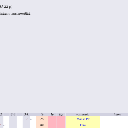
kk 22 p)
kohdattu kotikentällä.
-2
2-3
3-k
%
Ip
IIp
vastustaja
huom
0
25
Manse PP
/1
0
80
Fera
/1