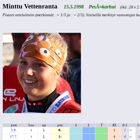
Minttu Vettenranta
15.5.1998 PesÃ¤karhut
(ikä: 28 v 2 
Pisteet otteluittain (merkinnät . = 1/3 ja : = 2/3). Sinisellä merkityt vastustajat 
pvm
Lno
up
pist
k
L
T
KL
0-1
1
5.8.
L
0:
1
1
6
/3
17.7.
L
1:
4
4
9
/4