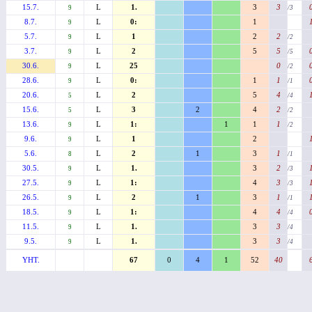
15.7.
L
1.
3
3
9
/3
8.7.
L
0:
1
9
5.7.
L
1
2
2
9
/2
3.7.
L
2
5
5
9
/5
30.6.
L
25
0
9
/2
28.6.
L
0:
1
1
9
/1
20.6.
L
2
5
4
5
/4
15.6.
L
3
2
4
2
5
/2
13.6.
L
1:
1
1
1
9
/2
9.6.
L
1
2
9
5.6.
L
2
1
3
1
8
/1
30.5.
L
1.
3
2
9
/3
27.5.
L
1:
4
3
9
/3
26.5.
L
2
1
3
1
9
/1
18.5.
L
1:
4
4
9
/4
11.5.
L
1.
3
3
9
/4
9.5.
L
1.
3
3
9
/4
YHT.
67
0
4
1
52
40