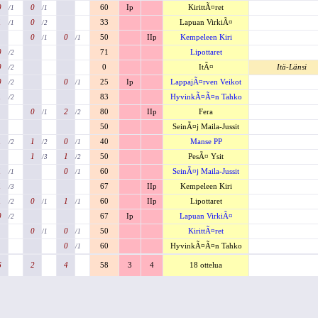
0
0
60
Ip
KirittÃ¤ret
/1
/1
1
0
33
Lapuan VirkiÃ¤
/1
/2
0
0
50
IIp
Kempeleen Kiri
/1
/1
0
71
Lipottaret
/2
0
0
ItÃ¤
Itä-Länsi
/2
0
0
25
Ip
LappajÃ¤rven Veikot
/2
/1
1
83
HyvinkÃ¤Ã¤n Tahko
/2
0
2
80
IIp
Fera
/1
/2
50
SeinÃ¤j Maila-Jussit
1
1
0
40
Manse PP
/2
/2
/1
1
1
50
PesÃ¤ Ysit
/3
/2
1
0
60
SeinÃ¤j Maila-Jussit
/1
/1
1
67
IIp
Kempeleen Kiri
/3
1
0
1
60
IIp
Lipottaret
/2
/1
/1
0
67
Ip
Lapuan VirkiÃ¤
/2
0
0
50
KirittÃ¤ret
/1
/1
0
60
HyvinkÃ¤Ã¤n Tahko
/1
6
2
4
58
3
4
18 ottelua