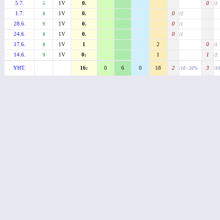
5.7.
1V
0.
0
5
/1
1.7.
1V
0.
0
8
/2
28.6.
1V
0.
0
9
/1
24.6.
1V
0.
0
8
/1
17.6.
1V
1
2
0
8
/1
14.6.
1V
0:
1
1
9
/2
YHT.
16:
0
6
0
18
2
3
/10 - 20%
/10