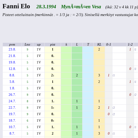
Fanni Elo
28.3.1994 MynÃ¤mÃ¤en Vesa
(ikä: 32 v 4 kk 11 p)
Pisteet otteluittain (merkinnät . = 1/3 ja : = 2/3). Sinisellä merkityt vastustajat 
pvm
Lno
up
pist
k
L
T
KL
0-1
1-2
23.8.
1V
1
2
1
9
/1
21.8.
1V
0.
5
19.8.
1V
0.
5
12.8.
1V
0.
0
5
/1
8.8.
1V
2:
2
3
1
5
/1
5.8.
1V
1
2
1
5
/1
1.8.
1V
0.
5
26.7.
1V
0.
0
9
/2
24.7.
1V
1.
1
1
8
22.7.
1V
1:
1
2
1
9
/2
19.7.
1V
0.
0
9
/2
18.7.
1V
0:
1
6
10.7.
1V
1.
1
1
0
5
/1
8.7.
1V
2
1
3
0
5
/1