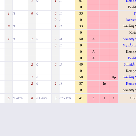
1
1
67
Kempel
/2
/1
0
PesÃ
1
0
0
33
F
/1
/1
/1
0
0
Joensu
/1
0
1
33
SeinÃ¤j M
/1
/2
0
Kiri
1
1
2
50
A
SeinÃ¤j M
/1
/1
/4
0
0
MynÃ¤mÃ
/1
0
A
Kempel
0
A
PesÃ
2
0
40
SiilinjÃ
/2
/3
0
Kempel
1
50
IIp
SeinÃ¤j M
/1
2
2
57
Ip
Kempel
/3
/4
0
SeinÃ¤j M
5
8
6
41
3
1
1
19 o
/6 - 83%
/13 - 62%
/19 - 32%