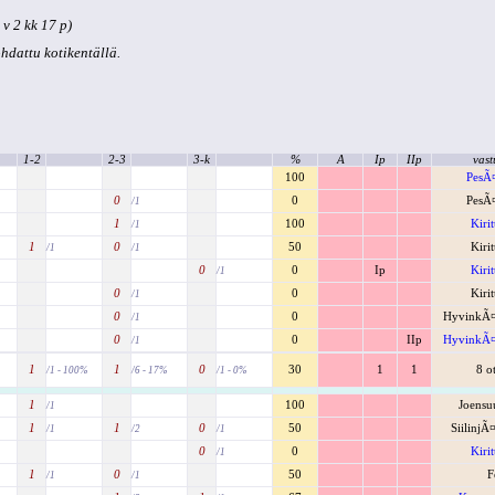
v 2 kk 17 p)
kohdattu kotikentällä.
1-2
2-3
3-k
%
A
Ip
IIp
vast
100
PesÃ
0
0
PesÃ
/1
1
100
Kiri
/1
1
0
50
Kiri
/1
/1
0
0
Ip
Kiri
/1
0
0
Kiri
/1
0
0
HyvinkÃ
/1
0
0
IIp
HyvinkÃ
/1
1
1
0
30
1
1
8 o
/1 - 100%
/6 - 17%
/1 - 0%
1
100
Joensu
/1
1
1
0
50
SiilinjÃ
/1
/2
/1
0
0
Kiri
/1
1
0
50
F
/1
/1