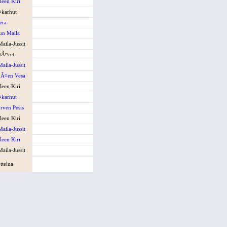
een Kiri
¤karhut
era
un Maila
aila-Jussit
ttÃ¤ret
aila-Jussit
¤en Vesa
een Kiri
¤karhut
¤rven Pesis
een Kiri
aila-Jussit
een Kiri
aila-Jussit
ttelua