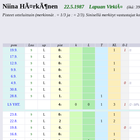
Niina HÃ¤rkÃ¶nen
22.5.1987 Lapuan VirkiÃ¤
(ikä: 39 
Pisteet otteluittain (merkinnät . = 1/3 ja : = 2/3). Sinisellä merkityt vastustajat 
pvm
Lno
up
pist
k
L
T
KL
0-1
19.9.
L
0:
1
1
9
/1
17.9.
L
0.
9
12.9.
L
0:
1
9
9.9.
L
0:
1
9
6.9.
L
0.
9
4.9.
L
0.
0
9
/1
30.8.
L
0.
9
28.8.
L
1.
1
9
LS YHT.
4:
0
0
1
3
1
/2 - 50%
23.8.
L
0:
1
9
22.8.
L
2
1
2
9
19.8.
L
0.
0
9
/1
16.8.
L
0:
1
9