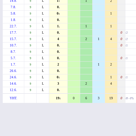
14.8.
L
1:
1
2
9
7.8.
L
0.
9
5.8.
L
0:
1
9
1.8.
L
0.
9
22.7.
L
1.
1
1
9
17.7.
L
0.
0
9
/2
15.7.
L
4
2
1
4
0
9
/2
10.7.
L
0.
0
9
/1
8.7.
L
0.
9
5.7.
L
0.
0
9
/1
1.7.
L
2
1
2
9
26.6.
L
0.
9
24.6.
L
0:
1
0
9
/1
14.6.
L
3
2
4
9
12.6.
L
0.
9
YHT.
19:
0
6
3
19
0
/8 - 0%