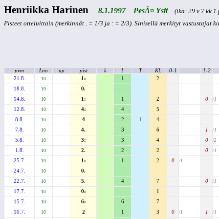
Henriikka Harinen
8.1.1997 PesÃ¤ Ysit
(ikä: 29 v 7 kk 1 
Pisteet otteluittain (merkinnät . = 1/3 ja : = 2/3). Sinisellä merkityt vastustajat 
pvm
Lno
up
pist
k
L
T
KL
0-1
1-2
21.8.
1:
1
2
10
18.8.
0.
10
14.8.
1:
1
2
0
10
/1
12.8.
4:
4
5
10
8.8.
4
2
1
4
10
7.8.
4.
3
6
1
10
/1
5.8.
3:
3
4
0
10
/2
1.8.
2.
2
2
0
10
/1
25.7.
1:
1
2
0
10
/1
24.7.
0.
10
22.7.
5.
4
7
0
10
/1
17.7.
0:
1
10
15.7.
6:
6
7
10
10.7.
2
1
3
0
1
10
/1
/1