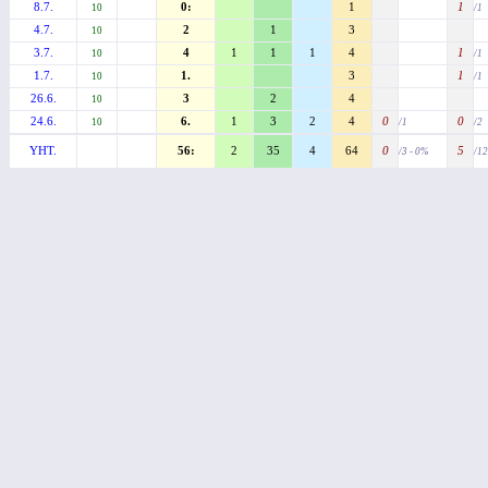
8.7.
0:
1
1
10
/1
4.7.
2
1
3
10
3.7.
4
1
1
1
4
1
10
/1
1.7.
1.
3
1
10
/1
26.6.
3
2
4
10
24.6.
6.
1
3
2
4
0
0
10
/1
/2
YHT.
56:
2
35
4
64
0
5
/3 - 0%
/12