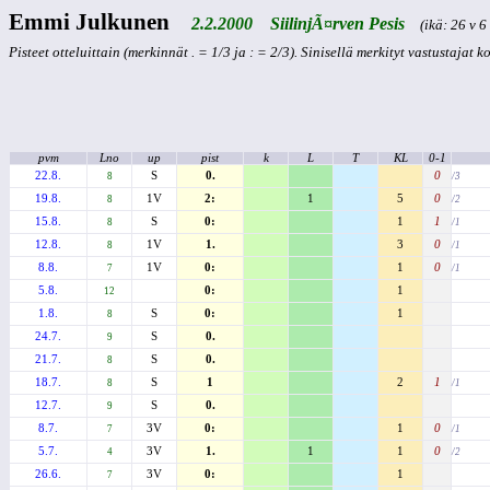
Emmi Julkunen
2.2.2000 SiilinjÃ¤rven Pesis
(ikä: 26 v 6 
Pisteet otteluittain (merkinnät . = 1/3 ja : = 2/3). Sinisellä merkityt vastustajat 
pvm
Lno
up
pist
k
L
T
KL
0-1
22.8.
S
0.
0
8
/3
19.8.
1V
2:
1
5
0
8
/2
15.8.
S
0:
1
1
8
/1
12.8.
1V
1.
3
0
8
/1
8.8.
1V
0:
1
0
7
/1
5.8.
0:
1
12
1.8.
S
0:
1
8
24.7.
S
0.
9
21.7.
S
0.
8
18.7.
S
1
2
1
8
/1
12.7.
S
0.
9
8.7.
3V
0:
1
0
7
/1
5.7.
3V
1.
1
1
0
4
/2
26.6.
3V
0:
1
7