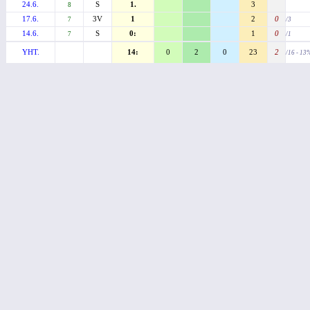
24.6.
S
1.
3
8
17.6.
3V
1
2
0
7
/3
14.6.
S
0:
1
0
7
/1
YHT.
14:
0
2
0
23
2
/16 - 13