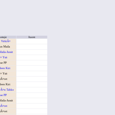
ustaja
huom
 VirkiÃ¤
un Maila
aila-Jussit
¤ Ysit
se PP
een Kiri
¤ Ysit
ttÃ¤ret
een Kiri
¤Ã¤n Tahko
se PP
aila-Jussit
ttÃ¤ret
ttÃ¤ret