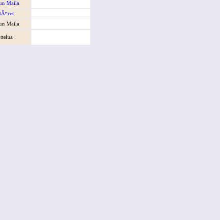
un Maila
ttÃ¤ret
un Maila
ttelua