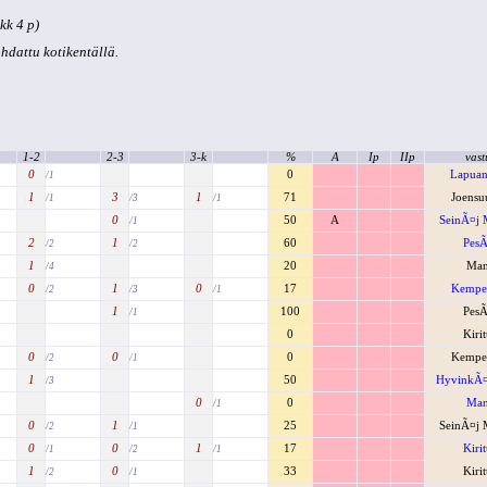
kk 4 p)
kohdattu kotikentällä.
1-2
2-3
3-k
%
A
Ip
IIp
vast
0
0
Lapuan
/1
1
3
1
71
Joensu
/1
/3
/1
0
50
A
SeinÃ¤j M
/1
2
1
60
PesÃ
/2
/2
1
20
Man
/4
0
1
0
17
Kempel
/2
/3
/1
1
100
PesÃ
/1
0
Kiri
0
0
0
Kempel
/2
/1
1
50
HyvinkÃ
/3
0
0
Man
/1
0
1
25
SeinÃ¤j M
/2
/1
0
0
1
17
Kiri
/1
/2
/1
1
0
33
Kiri
/2
/1