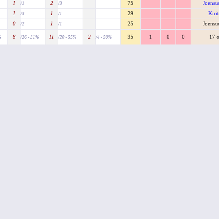
1
2
75
Joensu
/1
/3
1
1
29
Kiri
/3
/1
0
1
25
Joensu
/2
/1
8
11
2
35
1
0
0
17 o
%
/26 - 31%
/20 - 55%
/4 - 50%