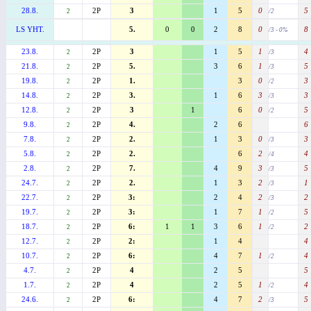
28.8.
2P
3
1
5
0
5
2
/2
LS YHT.
5.
0
0
2
8
0
8
/3 - 0%
23.8.
2P
3
1
5
1
4
2
/3
21.8.
2P
5.
3
6
1
5
2
/3
19.8.
2P
1.
3
0
3
2
/2
14.8.
2P
3.
1
6
3
3
2
/3
12.8.
2P
3
1
6
0
5
2
/2
9.8.
2P
4.
2
6
6
2
7.8.
2P
2.
1
3
0
3
2
/3
5.8.
2P
2.
6
2
4
2
/4
2.8.
2P
7.
4
9
3
5
2
/3
24.7.
2P
2.
1
3
2
1
2
/3
22.7.
2P
3:
2
4
2
2
2
/3
19.7.
2P
3:
1
7
1
5
2
/2
18.7.
2P
6:
1
1
3
6
1
2
2
/2
12.7.
2P
2:
1
4
4
2
10.7.
2P
6:
4
7
1
4
2
/2
4.7.
2P
4
2
5
5
2
1.7.
2P
4
2
5
1
4
2
/2
24.6.
2P
6:
4
7
2
5
2
/3