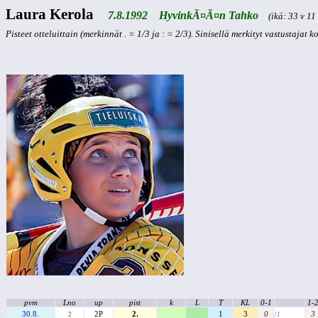
Laura Kerola
7.8.1992 HyvinkÃ¤Ã¤n Tahko
(ikä: 33 v 11 
Pisteet otteluittain (merkinnät . = 1/3 ja : = 2/3). Sinisellä merkityt vastustajat 
pvm
Lno
up
pist
k
L
T
KL
0-1
1-
30.8.
2P
2.
1
3
0
3
2
/1