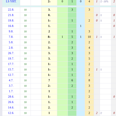
LS YHT.
2:
0
1
0
4
1
2
/2 - 50%
22.8.
3.
3
3
10
21.8.
0.
0
0
10
/1
19.8.
1:
1
2
0
1
10
/1
16.8.
1.
1
0
10
9.8.
2
1
3
10
7.8.
8:
1
5
1
10
1
1
10
/1
5.8.
2.
2
2
10
2.8.
3:
3
4
10
26.7.
3.
3
3
10
19.7.
3.
2
5
10
17.7.
1:
1
2
10
15.7.
1:
1
2
1
10
/1
12.7.
1:
1
2
10
4.7.
7
6
8
10
3.7.
2:
2
3
10
1.7.
1
2
10
28.6.
1:
1
2
0
10
26.6.
1.
1
1
10
14.6.
2.
2
2
10
12.6.
1
2
2
0
10
/2