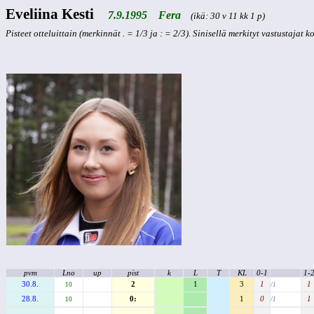
Eveliina Kesti
7.9.1995 Fera
(ikä: 30 v 11 kk 1 p)
Pisteet otteluittain (merkinnät . = 1/3 ja : = 2/3). Sinisellä merkityt vastustajat 
pvm
Lno
up
pist
k
L
T
KL
0-1
1-
30.8.
2
1
3
1
1
10
/1
28.8.
0:
1
0
1
10
/1