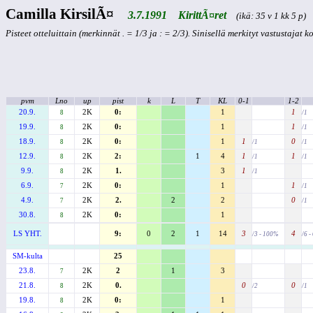
Camilla KirsilÃ¤
3.7.1991 KirittÃ¤ret
(ikä: 35 v 1 kk 5 p)
Pisteet otteluittain (merkinnät . = 1/3 ja : = 2/3). Sinisellä merkityt vastustajat 
pvm
Lno
up
pist
k
L
T
KL
0-1
1-2
20.9.
2K
0:
1
1
8
/1
19.9.
2K
0:
1
1
8
/1
18.9.
2K
0:
1
1
0
8
/1
/1
12.9.
2K
2:
1
4
1
1
8
/1
/1
9.9.
2K
1.
3
1
8
/1
6.9.
2K
0:
1
1
7
/1
4.9.
2K
2.
2
2
0
7
/1
30.8.
2K
0:
1
8
LS YHT.
9:
0
2
1
14
3
4
/3 - 100%
/6 
SM-kulta
25
23.8.
2K
2
1
3
7
21.8.
2K
0.
0
0
8
/2
/1
19.8.
2K
0:
1
8