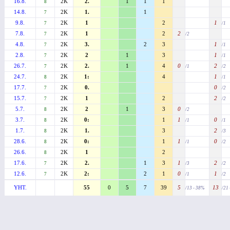
16.8.
2K
2.
1
1
1
8
14.8.
2K
1.
1
7
9.8.
2K
1
2
1
7
/1
7.8.
2K
1
2
2
7
/2
4.8.
2K
3.
2
3
1
7
/1
2.8.
2K
2
1
3
1
7
/1
26.7.
2K
2.
1
4
0
2
7
/1
/2
24.7.
2K
1:
4
1
8
/1
17.7.
2K
0.
0
7
/2
15.7.
2K
1
2
2
7
/2
5.7.
2K
2
1
3
0
8
/2
3.7.
2K
0:
1
1
0
8
/1
/1
1.7.
2K
1.
3
2
8
/3
28.6.
2K
0:
1
1
0
8
/1
/2
26.6.
2K
1
2
8
17.6.
2K
2.
1
3
1
2
7
/3
/2
12.6.
2K
2:
2
1
0
1
7
/1
/2
YHT.
55
0
5
7
39
5
13
/13 - 38%
/21