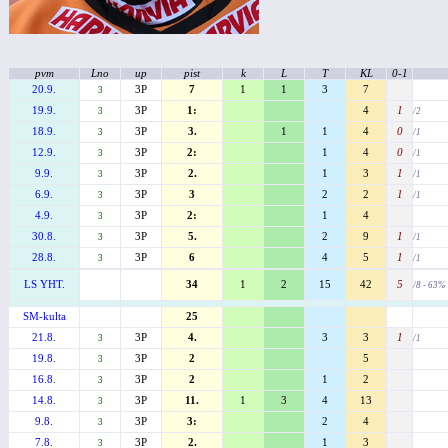
pvm
Lno
up
pist
k
L
T
KL
0-1
20.9.
3P
7
1
1
3
7
3
19.9.
3P
1:
4
1
3
/2
18.9.
3P
3.
1
1
4
0
3
/1
12.9.
3P
2:
1
4
0
3
/1
9.9.
3P
2.
1
3
1
3
/1
6.9.
3P
3
2
2
1
3
/1
4.9.
3P
2:
1
4
3
30.8.
3P
5.
2
9
1
3
/1
28.8.
3P
6
4
5
1
3
/1
LS YHT.
34
1
2
15
42
5
/8 - 63%
SM-kulta
25
21.8.
3P
4.
3
3
1
3
/1
19.8.
3P
2
5
3
16.8.
3P
2
1
2
3
14.8.
3P
11.
1
3
4
13
3
9.8.
3P
3:
2
4
3
7.8.
3P
2.
1
3
3