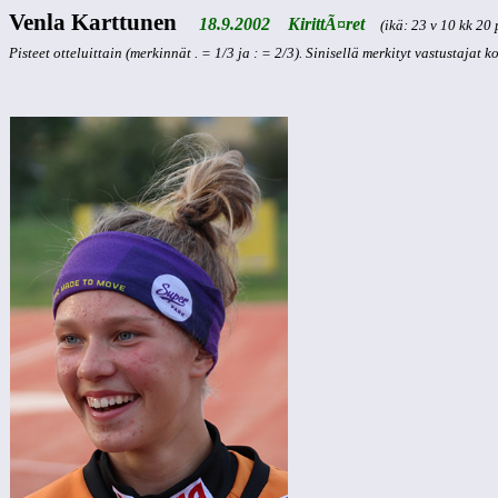
Venla Karttunen
18.9.2002 KirittÃ¤ret
(ikä: 23 v 10 kk 20 
Pisteet otteluittain (merkinnät . = 1/3 ja : = 2/3). Sinisellä merkityt vastustajat 