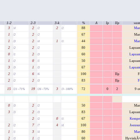
1-2
2-3
3-k
%
A
Ip
IIp
vast
3
2
2
88
Man
/4
/2
/2
1
2
67
Man
/2
/2
1
2
1
44
Man
/3
/4
/1
2
2
80
Lapuan
/2
/2
0
2
60
Lapuan
/1
/3
1
0
50
Lapuan
/2
/1
3
1
67
Lapuan
/3
/3
2
6
100
IIp
F
/2
/6
2
2
83
IIp
F
/2
/3
15
19
3
72
0
2
9 o
/21 - 71%
/26 - 73%
/3 - 100%
0
2
50
Man
/3
/2
3
2
83
Lapuan
/3
/3
2
0
67
Kempel
/2
/1
2
7
4
100
Joensu
/2
/7
/4
1
3
80
Man
/1
/4
2
1
60
HyvinkÃ
/3
/2