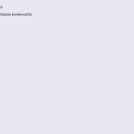
p)
kohdattu kotikentällä.