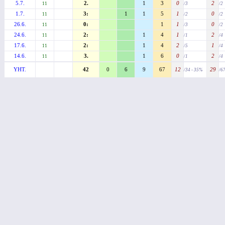
5.7.
2.
1
3
0
2
11
/3
/2
1.7.
3:
1
1
5
1
0
11
/2
/2
26.6.
0:
1
1
0
11
/3
/2
24.6.
2:
1
4
1
2
11
/1
/4
17.6.
2:
1
4
2
1
11
/5
/4
14.6.
3.
1
6
0
2
11
/1
/4
YHT.
42
0
6
9
67
12
29
/34 - 35%
/6