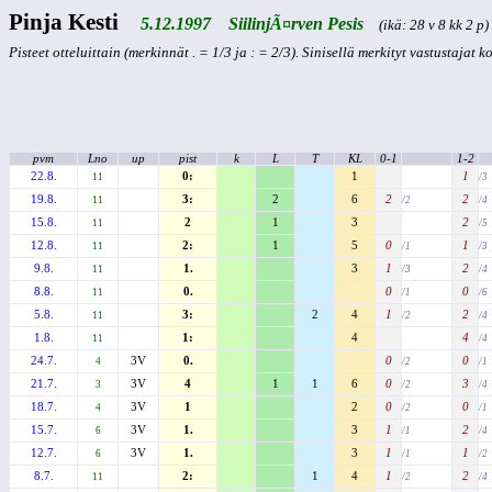
Pinja Kesti
5.12.1997 SiilinjÃ¤rven Pesis
(ikä: 28 v 8 kk 2 p)
Pisteet otteluittain (merkinnät . = 1/3 ja : = 2/3). Sinisellä merkityt vastustajat 
pvm
Lno
up
pist
k
L
T
KL
0-1
1-2
22.8.
0:
1
1
11
/3
19.8.
3:
2
6
2
2
11
/2
/4
15.8.
2
1
3
2
11
/5
12.8.
2:
1
5
0
1
11
/1
/3
9.8.
1.
3
1
2
11
/3
/4
8.8.
0.
0
0
11
/1
/6
5.8.
3:
2
4
1
2
11
/2
/4
1.8.
1:
4
4
11
/4
24.7.
3V
0.
0
0
4
/2
/1
21.7.
3V
4
1
1
6
0
3
3
/2
/4
18.7.
3V
1
2
0
0
4
/2
/1
15.7.
3V
1.
3
1
2
6
/1
/4
12.7.
3V
1.
3
1
1
6
/1
/2
8.7.
2:
1
4
1
2
11
/2
/4