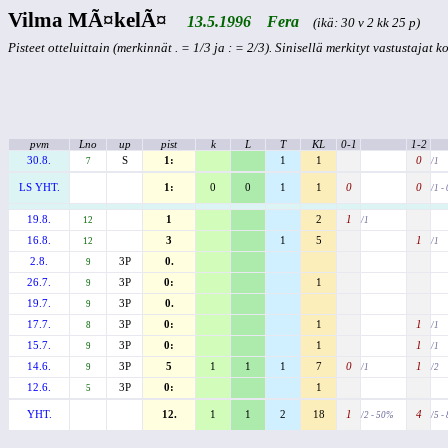
Vilma MÃ¤kelÃ¤
13.5.1996 Fera
(ikä: 30 v 2 kk 25 p)
Pisteet otteluittain (merkinnät . = 1/3 ja : = 2/3). Sinisellä merkityt vastustajat 
pvm
Lno
up
pist
k
L
T
KL
0-1
1-2
30.8.
S
1:
1
1
0
7
/1
LS YHT.
1:
0
0
1
1
0
0
/1 -
19.8.
1
2
1
12
/1
16.8.
3
1
5
1
12
/1
2.8.
3P
0.
9
26.7.
3P
0:
1
9
19.7.
3P
0.
9
17.7.
3P
0:
1
1
8
/1
15.7.
3P
0:
1
1
9
/1
14.6.
3P
5
1
1
1
7
0
1
9
/1
/2
12.6.
3P
0:
1
5
YHT.
12.
1
1
2
18
1
4
/2 - 50%
/5 -