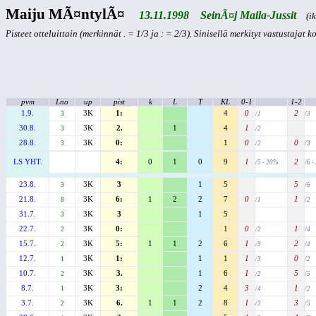
Maiju MÃ¤ntylÃ¤
13.11.1998 SeinÃ¤j Maila-Jussit
(ikä
Pisteet otteluittain (merkinnät . = 1/3 ja : = 2/3). Sinisellä merkityt vastustajat 
pvm
Lno
up
pist
k
L
T
KL
0-1
1-2
1.9.
3K
1:
4
0
2
3
/1
/3
30.8.
3K
2.
1
4
1
3
/2
28.8.
3K
0:
1
0
0
3
/2
/3
LS YHT.
4:
0
1
0
9
1
2
/5 - 20%
/6 
23.8.
3K
3
1
5
5
3
/6
21.8.
3K
6:
1
2
2
7
0
1
8
/1
/2
31.7.
3K
3
1
5
3
22.7.
3K
0:
1
0
1
2
/2
/4
15.7.
3K
5:
1
1
2
6
1
2
2
/3
/4
12.7.
3K
1:
1
1
1
0
1
/3
/2
10.7.
3K
3.
1
6
1
5
2
/2
/5
8.7.
3K
3:
2
4
3
1
1
/4
/2
3.7.
3K
6.
1
1
2
8
1
3
2
/3
/5