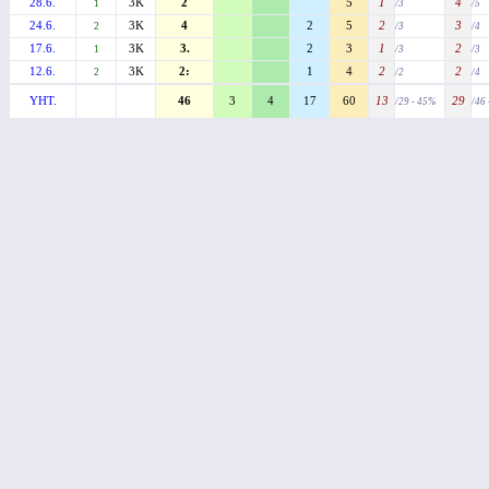
28.6.
3K
2
5
1
4
1
/3
/5
24.6.
3K
4
2
5
2
3
2
/3
/4
17.6.
3K
3.
2
3
1
2
1
/3
/3
12.6.
3K
2:
1
4
2
2
2
/2
/4
YHT.
46
3
4
17
60
13
29
/29 - 45%
/46