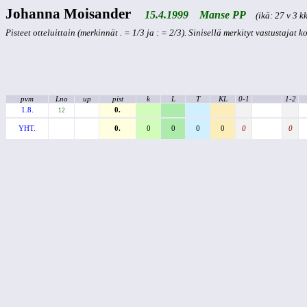
Johanna Moisander
15.4.1999 Manse PP
(ikä: 27 v 3 kk
Pisteet otteluittain (merkinnät . = 1/3 ja : = 2/3). Sinisellä merkityt vastustajat 
pvm
Lno
up
pist
k
L
T
KL
0-1
1-2
1.8.
0.
12
YHT.
0.
0
0
0
0
0
0