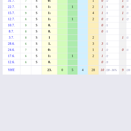
31.7.
S
0:
1
0
1
7
/2
/1
22.7.
S
1:
1
2
1
0
9
/1
/1
15.7.
S
1:
4
1
1
9
/1
/1
12.7.
S
1:
1
2
0
1
6
/2
/2
10.7.
S
0.
0
9
/1
8.7.
S
0.
0
8
/1
3.7.
S
1
2
1
8
/1
28.6.
S
1.
3
3
6
/5
24.6.
S
0:
1
1
0
7
/2
/1
17.6.
S
1:
1
2
1
6
/2
12.6.
S
0.
0
6
/3
YHT.
23.
0
5
4
28
10
9
/28 - 36%
/20