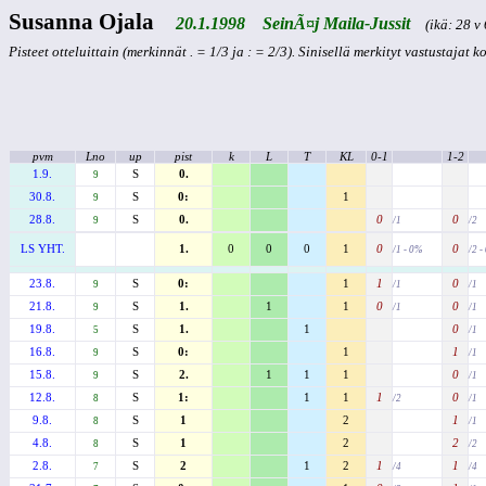
Susanna Ojala
20.1.1998 SeinÃ¤j Maila-Jussit
(ikä: 28 v 
Pisteet otteluittain (merkinnät . = 1/3 ja : = 2/3). Sinisellä merkityt vastustajat 
pvm
Lno
up
pist
k
L
T
KL
0-1
1-2
1.9.
S
0.
9
30.8.
S
0:
1
9
28.8.
S
0.
0
0
9
/1
/2
LS YHT.
1.
0
0
0
1
0
0
/1 - 0%
/2 -
23.8.
S
0:
1
1
0
9
/1
/1
21.8.
S
1.
1
1
0
0
9
/1
/1
19.8.
S
1.
1
0
5
/1
16.8.
S
0:
1
1
9
/1
15.8.
S
2.
1
1
1
0
9
/1
12.8.
S
1:
1
1
1
0
8
/2
/1
9.8.
S
1
2
1
8
/1
4.8.
S
1
2
2
8
/2
2.8.
S
2
1
2
1
1
7
/4
/4