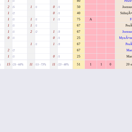
1
80
PesÃ
/1
2
1
0
50
Joensu
/5
/1
/1
1
0
40
SiilinjÃ
/2
/1
1
1
1
75
A
F
/1
/1
/1
1
1
67
PesÃ
/1
/1
1
2
1
67
Joensu
/1
/2
/3
0
0
25
MynÃ¤mÃ
/1
/1
1
1
67
PesÃ
/1
/3
2
67
Man
/2
1
0
25
Man
/1
/1
15
11
11
51
1
1
0
20 o
%
/25 - 60%
/15 - 73%
/23 - 48%