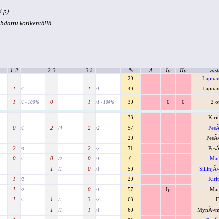
8 p)
kohdattu kotikentällä.
1-2
2-3
3-k
%
A
Ip
IIp
vast
20
Lapuan
1
1
40
Lapuan
/1
/1
1
0
1
30
0
0
2 o
/1 - 100%
/1 - 100%
33
Kiri
0
2
2
57
PesÃ
/1
/4
/2
20
PesÃ
2
2
71
PesÃ
/3
/3
0
0
0
0
Man
/1
/2
/1
1
0
50
SiilinjÃ
/1
/1
1
20
Kiri
/2
1
0
57
Ip
Man
/2
/1
1
1
3
63
F
/1
/1
/3
1
1
60
MynÃ¤mÃ
/1
/1