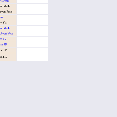
¤karhut
un Maila
¤rven Pesis
era
¤ Ysit
un Maila
¤en Vesa
¤ Ysit
se PP
se PP
ttelua