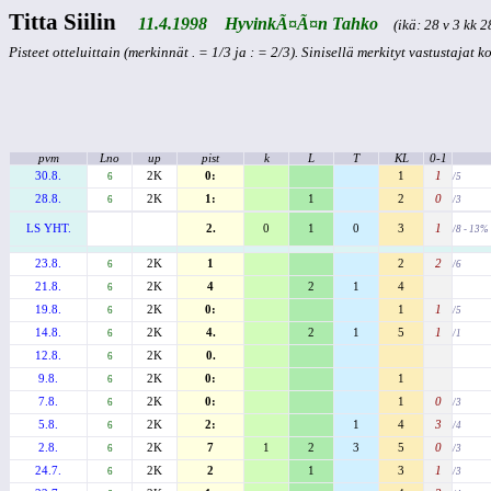
Titta Siilin
11.4.1998 HyvinkÃ¤Ã¤n Tahko
(ikä: 28 v 3 kk 2
Pisteet otteluittain (merkinnät . = 1/3 ja : = 2/3). Sinisellä merkityt vastustajat 
pvm
Lno
up
pist
k
L
T
KL
0-1
30.8.
2K
0:
1
1
6
/5
28.8.
2K
1:
1
2
0
6
/3
LS YHT.
2.
0
1
0
3
1
/8 - 13%
23.8.
2K
1
2
2
6
/6
21.8.
2K
4
2
1
4
6
19.8.
2K
0:
1
1
6
/5
14.8.
2K
4.
2
1
5
1
6
/1
12.8.
2K
0.
6
9.8.
2K
0:
1
6
7.8.
2K
0:
1
0
6
/3
5.8.
2K
2:
1
4
3
6
/4
2.8.
2K
7
1
2
3
5
0
6
/3
24.7.
2K
2
1
3
1
6
/3