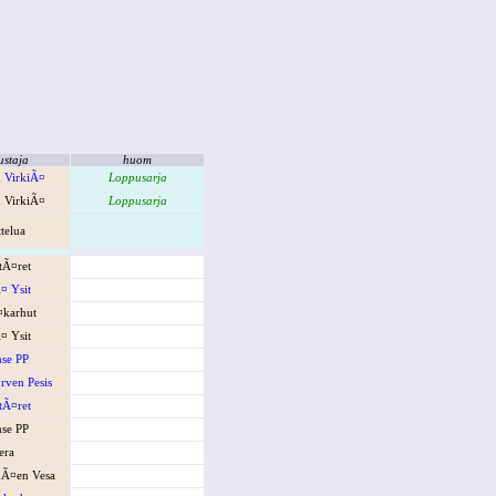
ustaja
huom
 VirkiÃ¤
Loppusarja
 VirkiÃ¤
Loppusarja
ttelua
ttÃ¤ret
¤ Ysit
¤karhut
¤ Ysit
se PP
¤rven Pesis
ttÃ¤ret
se PP
era
¤en Vesa