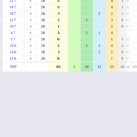
22.7.
2K
1:
4
3
6
/4
19.7.
2K
1:
4
1
6
/1
18.7.
2K
3
2
2
1
6
/2
12.7.
2K
2
1
3
0
6
/1
10.7.
2K
1
2
0
6
/1
4.7.
2K
3.
1
1
4
6
1.7.
2K
0:
1
1
6
/2
24.6.
2K
3.
1
1
4
2
6
/2
14.6.
2K
3
2
2
0
6
/1
12.6.
2K
0:
1
0
6
/2
YHT.
43:
1
10
12
53
16
/41 - 39