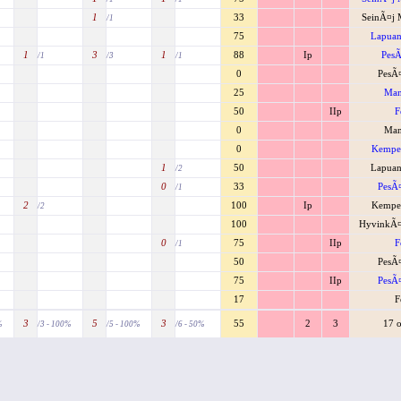
1
33
SeinÃ¤j M
/1
75
Lapuan
1
3
1
88
Ip
PesÃ
/1
/3
/1
0
PesÃ
25
Man
50
IIp
F
0
Man
0
Kempel
1
50
Lapuan
/2
0
33
PesÃ
/1
2
100
Ip
Kempel
/2
100
HyvinkÃ
0
75
IIp
F
/1
50
PesÃ
75
IIp
PesÃ
17
F
3
5
3
55
2
3
17 o
%
/3 - 100%
/5 - 100%
/6 - 50%