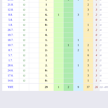
21.8.
1
2
1
12
/5
12.8.
1.
3
3
12
/4
8.8.
6.
1
3
7
2
12
/3
5.8.
0.
0
12
/1
1.8.
0:
1
1
12
/4
26.7.
1
2
2
12
/4
19.7.
0.
0
12
/2
18.7.
1.
1
0
12
/3
10.7.
2:
1
1
2
1
12
/2
8.7.
2:
2
1
1
12
/2
5.7.
2.
6
4
12
/4
1.7.
1
2
2
12
/2
28.6.
2.
1
3
3
12
/3
24.6.
0:
1
1
12
/2
17.6.
1.
3
3
12
/4
14.6.
0:
1
1
12
/6
YHT.
29
1
2
9
37
26
/53 - 49