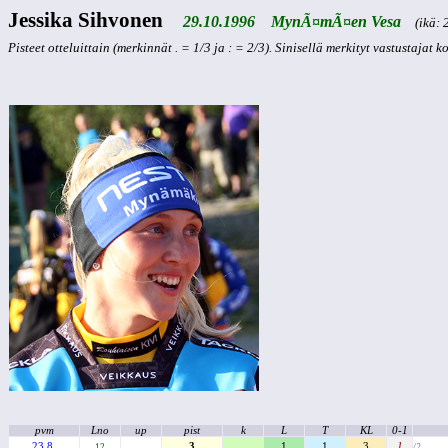
Jessika Sihvonen
29.10.1996 MynÃ¤mÃ¤en Vesa
(ikä: 2
Pisteet otteluittain (merkinnät . = 1/3 ja : = 2/3). Sinisellä merkityt vastustajat 
pvm
Lno
up
pist
k
L
T
KL
0-1
23.8.
3
1
1
3
1
12
/2