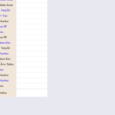
aila-Jussit
 VirkiÃ¤
¤ Ysit
¤karhut
se PP
era
se PP
een Kiri
 VirkiÃ¤
¤karhut
een Kiri
¤Ã¤n Tahko
era
¤karhut
¤karhut
era
ttelua