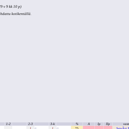
9 v 9 kk 10 p)
kohdattu kotikentällä.
1-2
2-3
3-k
%
A
Ip
IIp
vast
1
1
75
SeinÃ¤j M
/1
/1