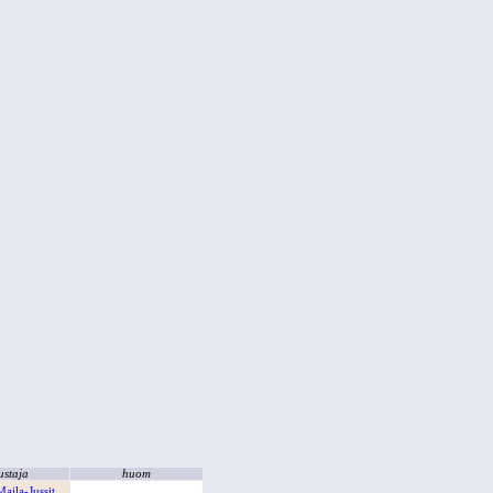
ustaja
huom
aila-Jussit