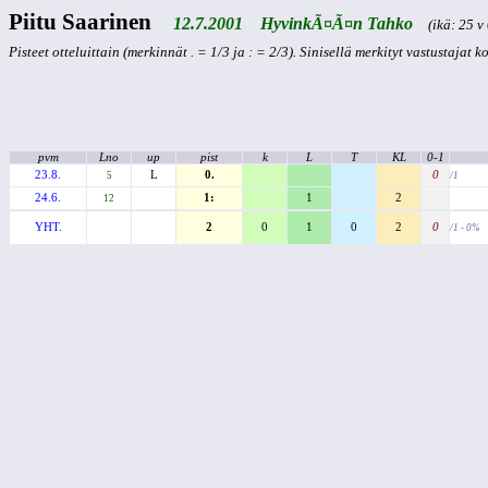
Piitu Saarinen
12.7.2001 HyvinkÃ¤Ã¤n Tahko
(ikä: 25 v 
Pisteet otteluittain (merkinnät . = 1/3 ja : = 2/3). Sinisellä merkityt vastustajat 
pvm
Lno
up
pist
k
L
T
KL
0-1
23.8.
L
0.
0
5
/1
24.6.
1:
1
2
12
YHT.
2
0
1
0
2
0
/1 - 0%