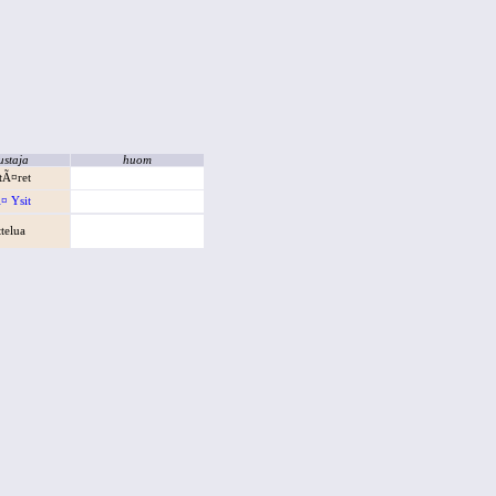
ustaja
huom
ttÃ¤ret
¤ Ysit
ttelua