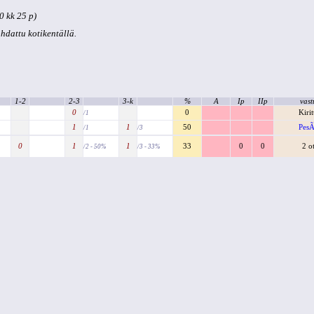
0 kk 25 p)
kohdattu kotikentällä.
1-2
2-3
3-k
%
A
Ip
IIp
vast
0
0
Kiri
/1
1
1
50
PesÃ
/1
/3
0
1
1
33
0
0
2 o
/2 - 50%
/3 - 33%