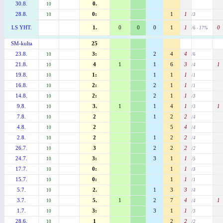
30.8.
0.
10
28.8.
0:
1
1
10
/3
LS YHT.
1.
0
0
0
1
1
0
/6 - 17%
SM-kulta
25
23.8.
3:
2
4
4
10
/6
21.8.
4
1
1
6
3
1
10
/4
19.8.
1:
1
1
1
10
/1
16.8.
2:
2
1
1
10
/1
14.8.
2:
2
1
1
10
/3
9.8.
3.
1
1
4
1
1
10
/3
7.8.
2
1
2
2
10
/4
4.8.
2
5
4
10
/4
2.8.
2
1
2
2
10
/4
26.7.
3
2
2
2
10
/2
24.7.
3:
3
1
1
10
/5
17.7.
0:
1
1
10
/3
15.7.
0:
1
1
10
/1
5.7.
2.
1
3
3
10
/4
3.7.
5.
1
2
7
4
1
10
/4
1.7.
3:
3
1
1
10
/3
28.6.
1
2
2
10
/2