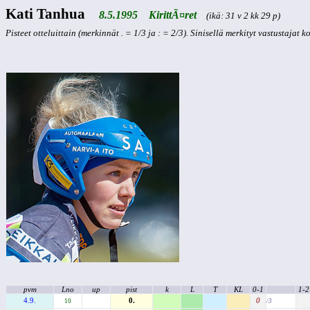
Kati Tanhua
8.5.1995 KirittÃ¤ret
(ikä: 31 v 2 kk 29 p)
Pisteet otteluittain (merkinnät . = 1/3 ja : = 2/3). Sinisellä merkityt vastustajat 
pvm
Lno
up
pist
k
L
T
KL
0-1
1-2
4.9.
0.
0
10
/3