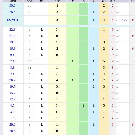
pvm
Lno
up
pist
k
L
T
KL
0-1
1-
30.8.
1
2
2
11
/7
28.8.
2
1
2
2
11
/4
LS YHT.
3
0
0
1
4
4
0
/11 - 36%
22.8.
L
0:
1
0
5
/2
21.8.
L
0.
0
0
1
/4
19.8.
L
1.
3
3
1
/5
16.8.
L
2
1
2
1
0
5
/5
9.8.
L
0.
0
5
/2
7.8.
3:
1
1
5
2
1
12
/4
5.8.
1.
3
3
12
/4
2.8.
L
2:
1
4
4
1
/5
26.7.
L
4.
1
1
7
4
1
1
/6
19.7.
L
3.
2
3
3
1
/5
15.7.
L
0.
0
5
/2
12.7.
L
0:
1
0
1
5
/2
4.7.
L
3:
1
1
5
3
5
/4
3.7.
L
1:
1
1
0
5
/3
1.7.
L
0:
1
1
5
/4
28.6.
L
1.
1
0
0
5
/4
26.6.
L
0.
5