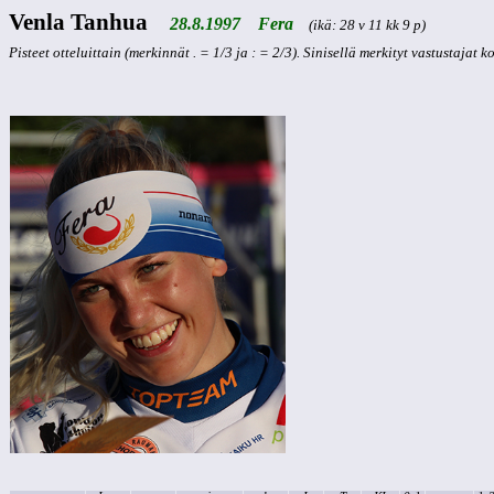
Venla Tanhua
28.8.1997 Fera
(ikä: 28 v 11 kk 9 p)
Pisteet otteluittain (merkinnät . = 1/3 ja : = 2/3). Sinisellä merkityt vastustajat 