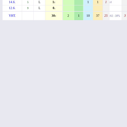
14.6.
L
1:
1
1
1
5
/4
12.6.
L
0.
9
YHT.
30:
2
1
10
37
25
3
/65 - 38%