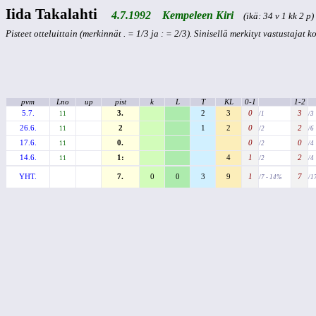
Iida Takalahti
4.7.1992 Kempeleen Kiri
(ikä: 34 v 1 kk 2 p)
Pisteet otteluittain (merkinnät . = 1/3 ja : = 2/3). Sinisellä merkityt vastustajat 
pvm
Lno
up
pist
k
L
T
KL
0-1
1-2
5.7.
3.
2
3
0
3
11
/1
/3
26.6.
2
1
2
0
2
11
/2
/6
17.6.
0.
0
0
11
/2
/4
14.6.
1:
4
1
2
11
/2
/4
YHT.
7.
0
0
3
9
1
7
/7 - 14%
/1