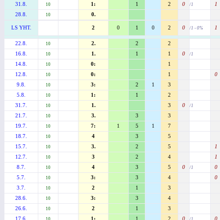
31.8.
1:
1
2
0
1
10
/1
28.8.
0.
10
LS YHT.
2
0
1
0
2
0
1
/1 - 0%
22.8.
2.
2
2
10
16.8.
1.
1
1
0
10
/1
14.8.
0:
1
10
12.8.
0:
1
0
10
9.8.
3:
2
1
3
10
5.8.
1:
1
2
10
31.7.
1.
3
0
10
/1
21.7.
3.
3
3
10
19.7.
7:
1
5
1
7
10
18.7.
4
3
5
10
15.7.
3.
2
5
1
10
12.7.
3
2
4
1
10
8.7.
4
3
5
0
0
10
/1
5.7.
3:
3
4
0
10
3.7.
2
1
3
10
28.6.
3:
3
4
10
26.6.
2
1
3
10
17.6.
1:
1
2
0
0
10
/1