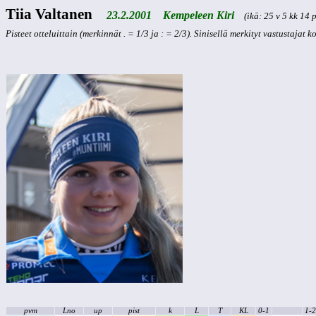
Tiia Valtanen
23.2.2001 Kempeleen Kiri
(ikä: 25 v 5 kk 14 p
Pisteet otteluittain (merkinnät . = 1/3 ja : = 2/3). Sinisellä merkityt vastustajat 
pvm
Lno
up
pist
k
L
T
KL
0-1
1-2