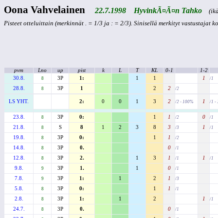
Oona Vahvelainen
22.7.1998 HyvinkÃ¤Ã¤n Tahko
(ikä:
Pisteet otteluittain (merkinnät . = 1/3 ja : = 2/3). Sinisellä merkityt vastustajat 
pvm
Lno
up
pist
k
L
T
KL
0-1
1-2
30.8.
3P
1:
1
1
1
8
/1
28.8.
3P
1
2
2
8
/2
LS YHT.
2:
0
0
1
3
2
1
/2 - 100%
/1 -
23.8.
3P
0:
1
1
0
8
/2
/1
21.8.
S
8
1
2
3
8
3
1
8
/3
/1
19.8.
3P
0:
1
1
8
/2
14.8.
3P
0.
0
8
/1
12.8.
3P
2.
1
3
1
1
8
/1
/1
9.8.
3P
1.
1
0
9
/1
7.8.
3P
1:
1
2
1
9
/3
5.8.
3P
0:
1
1
8
/1
2.8.
3P
1:
1
2
1
8
/1
24.7.
3P
0.
0
8
/1