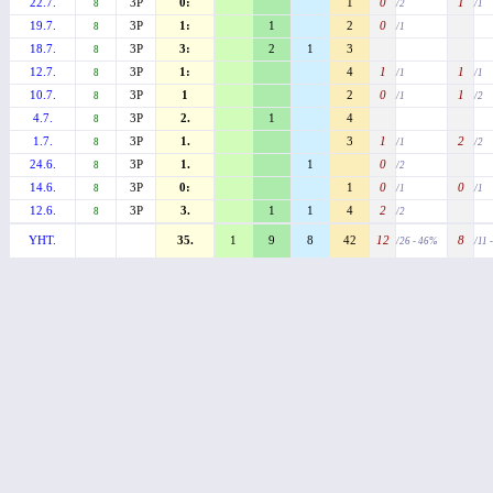
22.7.
3P
0:
1
0
1
8
/2
/1
19.7.
3P
1:
1
2
0
8
/1
18.7.
3P
3:
2
1
3
8
12.7.
3P
1:
4
1
1
8
/1
/1
10.7.
3P
1
2
0
1
8
/1
/2
4.7.
3P
2.
1
4
8
1.7.
3P
1.
3
1
2
8
/1
/2
24.6.
3P
1.
1
0
8
/2
14.6.
3P
0:
1
0
0
8
/1
/1
12.6.
3P
3.
1
1
4
2
8
/2
YHT.
35.
1
9
8
42
12
8
/26 - 46%
/11 