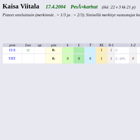
Kaisa Viitala
17.4.2004 PesÃ¤karhut
(ikä: 22 v 3 kk 21 p)
Pisteet otteluittain (merkinnät . = 1/3 ja : = 2/3). Sinisellä merkityt vastustajat 
pvm
Lno
up
pist
k
L
T
KL
0-1
1-2
19.8.
0:
1
1
12
/2
YHT.
0:
0
0
0
1
1
0
/2 - 50%