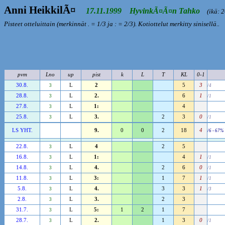
Anni HeikkilÃ¤
17.11.1999 HyvinkÃ¤Ã¤n Tahko
(ikä: 26
Pisteet otteluittain (merkinnät . = 1/3 ja : = 2/3). Kotiottelut merkitty sinisellä..
pvm
Lno
up
pist
k
L
T
KL
0-1
30.8.
L
2
5
3
3
/4
28.8.
L
2.
6
1
3
/1
27.8.
L
1:
4
3
25.8.
L
3.
2
3
0
3
/1
LS YHT.
9.
0
0
2
18
4
/6 - 67%
22.8.
L
4
2
5
3
16.8.
L
1:
4
1
3
/1
14.8.
L
4.
2
6
0
3
/1
11.8.
L
3:
1
7
1
3
/1
5.8.
L
4.
3
3
1
3
/3
2.8.
L
3.
2
3
3
31.7.
L
5:
1
2
1
7
3
28.7.
L
2.
1
3
0
3
/1