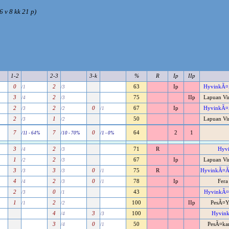
 v 8 kk 21 p)
1-2
2-3
3-k
%
R
Ip
IIp
0
2
63
Ip
HyvinkÃ¤Ã
/1
/3
3
2
75
IIp
Lapuan Vi
/4
/3
2
2
0
67
Ip
HyvinkÃ¤Ã
/3
/2
/1
2
1
50
Lapuan Vi
/3
/2
7
7
0
64
2
1
/11 - 64%
/10 - 70%
/1 - 0%
3
2
71
R
Hyvi
/4
/3
1
2
67
Ip
Lapuan Vi
/2
/3
3
3
0
75
R
HyvinkÃ¤Ã¤n
/3
/3
/1
4
2
0
78
Ip
Fera
/4
/3
/1
2
0
43
HyvinkÃ¤Ã
/3
/1
1
2
100
IIp
PesÃ¤Y
/1
/2
4
3
100
Hyvink
/4
/3
3
0
50
PesÃ¤ka
/4
/1