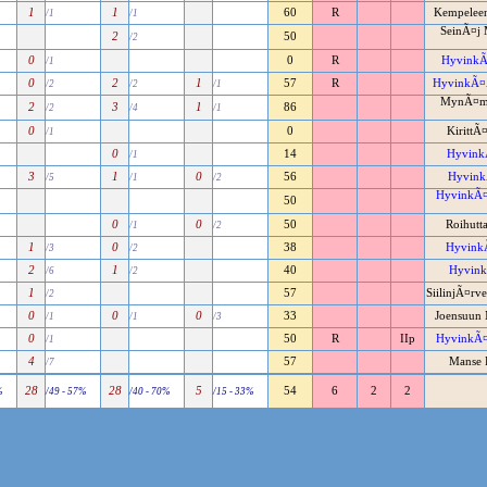
1
1
60
R
Kempeleen
/1
/1
SeinÃ¤j 
2
50
/2
0
0
R
HyvinkÃ
/1
0
2
1
57
R
HyvinkÃ¤Ã
/2
/2
/1
MynÃ¤mÃ
2
3
1
86
/2
/4
/1
0
0
KirittÃ
/1
0
14
HyvinkÃ
/1
3
1
0
56
Hyvink
/5
/1
/2
HyvinkÃ¤
50
0
0
50
Roihutt
/1
/2
1
0
38
HyvinkÃ
/3
/2
2
1
40
Hyvink
/6
/2
1
57
SiilinjÃ¤rv
/2
0
0
0
33
Joensuun 
/1
/1
/3
0
50
R
IIp
HyvinkÃ
/1
4
57
Manse 
/7
28
28
5
54
6
2
2
%
/49 - 57%
/40 - 70%
/15 - 33%