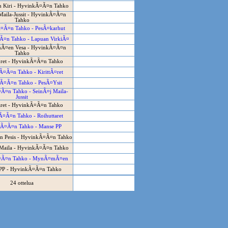
 Kiri - HyvinkÃ¤Ã¤n Tahko
Maila-Jussit - HyvinkÃ¤Ã¤n
Tahko
¤Ã¤n Tahko - PesÃ¤karhut
¤n Tahko - Lapuan VirkiÃ¤
¤en Vesa - HyvinkÃ¤Ã¤n
Tahko
¤ret - HyvinkÃ¤Ã¤n Tahko
¤Ã¤n Tahko - KirittÃ¤ret
Ã¤Ã¤n Tahko - PesÃ¤Ysit
Ã¤n Tahko - SeinÃ¤j Maila-
Jussit
aret - HyvinkÃ¤Ã¤n Tahko
¤Ã¤n Tahko - Roihuttaret
Ã¤Ã¤n Tahko - Manse PP
en Pesis - HyvinkÃ¤Ã¤n Tahko
Maila - HyvinkÃ¤Ã¤n Tahko
¤Ã¤n Tahko - MynÃ¤mÃ¤en
PP - HyvinkÃ¤Ã¤n Tahko
24 ottelua