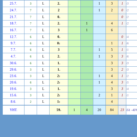
25.7.
L
2.
1
3
1
3
/3
24.7.
L
2
1
2
0
7
/2
21.7.
L
0.
0
7
/2
18.7.
L
2.
1
4
1
7
/2
16.7.
L
3
1
6
7
12.7.
L
0.
0
6
/4
9.7.
L
0:
1
1
6
/6
7.7.
L
3
1
5
1
6
/1
4.7.
L
2.
1
3
3
6
/6
30.6.
L
1.
3
3
6
/3
29.6.
L
1.
3
2
3
/3
23.6.
L
2:
1
4
1
3
/2
20.6.
L
2:
1
4
3
6
/5
19.6.
L
1.
3
3
3
/4
15.6.
L
2:
2
1
1
3
/1
8.6.
L
1:
4
2
YHT.
59.
1
4
20
84
23
/51 - 45