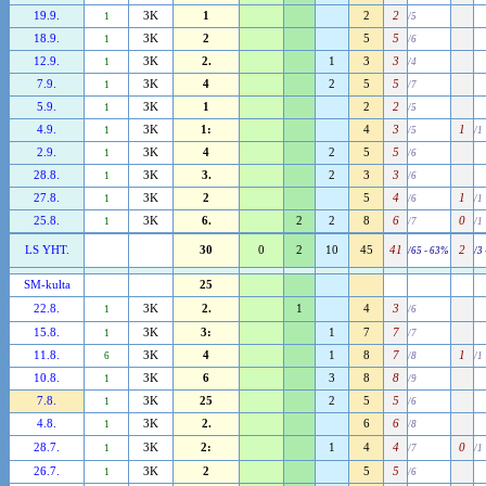
19.9.
3K
1
2
2
1
/5
18.9.
3K
2
5
5
1
/6
12.9.
3K
2.
1
3
3
1
/4
7.9.
3K
4
2
5
5
1
/7
5.9.
3K
1
2
2
1
/5
4.9.
3K
1:
4
3
1
1
/5
/1
2.9.
3K
4
2
5
5
1
/6
28.8.
3K
3.
2
3
3
1
/6
27.8.
3K
2
5
4
1
1
/6
/1
25.8.
3K
6.
2
2
8
6
0
1
/7
/1
LS YHT.
30
0
2
10
45
41
2
/65 - 63%
/3
SM-kulta
25
22.8.
3K
2.
1
4
3
1
/6
15.8.
3K
3:
1
7
7
1
/7
11.8.
3K
4
1
8
7
1
6
/8
/1
10.8.
3K
6
3
8
8
1
/9
7.8.
3K
25
2
5
5
1
/6
4.8.
3K
2.
6
6
1
/8
28.7.
3K
2:
1
4
4
0
1
/7
/1
26.7.
3K
2
5
5
1
/6