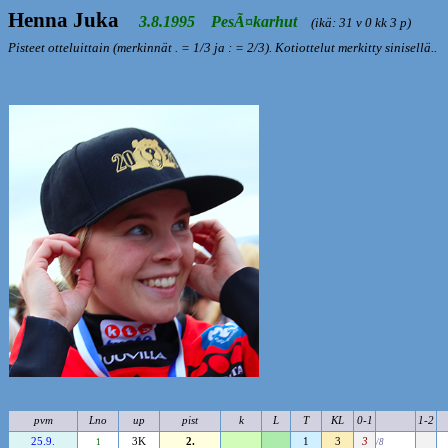
Henna Juka
3.8.1995 PesÃ¤karhut
(ikä: 31 v 0 kk 3 p)
Pisteet otteluittain (merkinnät . = 1/3 ja : = 2/3). Kotiottelut merkitty sinisellä..
pvm
Lno
up
pist
k
L
T
KL
0-1
1-2
25.9.
3K
2.
1
3
3
1
/8