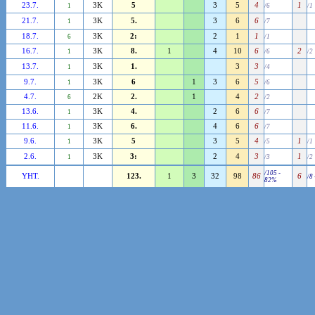
23.7.
3K
5
3
5
4
1
1
/6
/1
21.7.
3K
5.
3
6
6
1
/7
18.7.
3K
2:
2
1
1
6
/1
16.7.
3K
8.
1
4
10
6
2
1
/6
/2
13.7.
3K
1.
3
3
1
/4
9.7.
3K
6
1
3
6
5
1
/6
4.7.
2K
2.
1
4
2
6
/2
13.6.
3K
4.
2
6
6
1
/7
11.6.
3K
6.
4
6
6
1
/7
9.6.
3K
5
3
5
4
1
1
/5
/1
2.6.
3K
3:
2
4
3
1
1
/3
/2
/105 -
YHT.
123.
1
3
32
98
86
6
/8
82%