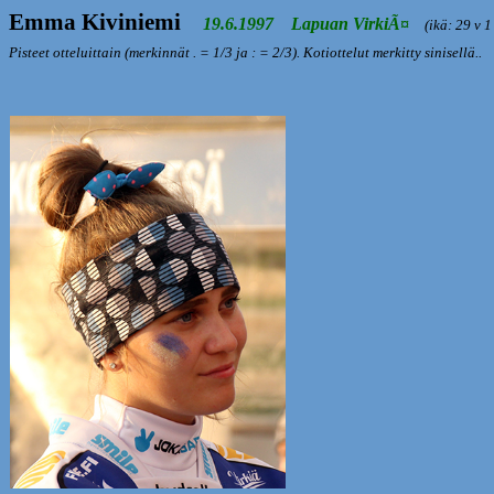
Emma Kiviniemi
19.6.1997 Lapuan VirkiÃ¤
(ikä: 29 v 1 
Pisteet otteluittain (merkinnät . = 1/3 ja : = 2/3). Kotiottelut merkitty sinisellä..