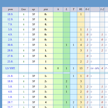
pvm
Lno
up
pist
k
L
T
KL
0-1
1-2
18.9.
3P
0:
1
8
12.9.
3P
0.
8
7.9.
3P
0.
8
5.9.
3P
0:
1
1
8
/1
4.9.
3P
0:
1
0
1
7
/3
/1
2.9.
3P
0:
1
1
0
7
/3
/2
30.8.
3P
3.
1
1
4
2
1
7
/2
/2
28.8.
3P
1.
3
1
2
8
/1
/2
27.8.
3P
0.
0
8
/1
25.8.
3P
1
2
2
8
/3
LS YHT.
9.
0
1
1
13
7
4
/14 - 50%
/7 
21.8.
3P
1:
1
1
0
4
/1
18.8.
3P
2:
2
3
8
5.8.
3P
2:
1
5
2
1
5
/4
/2
4.8.
3P
1:
1
2
0
1
5
/3
/1
1.8.
3P
0:
1
1
0
5
/4
/1
28.7.
3P
4
1
2
3
2
0
5
/3
/1
23.7.
3P
1:
1
1
1
0
5
/3
/1