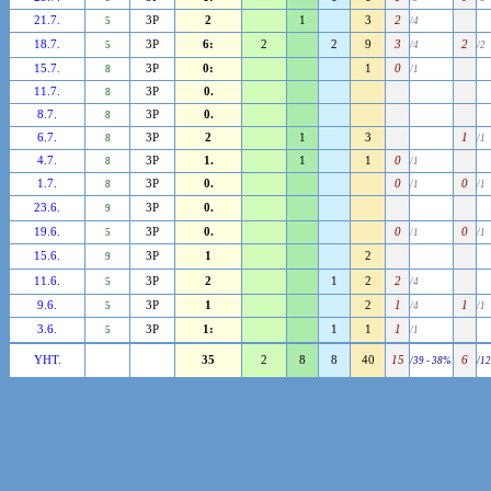
21.7.
3P
2
1
3
2
5
/4
18.7.
3P
6:
2
2
9
3
2
5
/4
/2
15.7.
3P
0:
1
0
8
/1
11.7.
3P
0.
8
8.7.
3P
0.
8
6.7.
3P
2
1
3
1
8
/1
4.7.
3P
1.
1
1
0
8
/1
1.7.
3P
0.
0
0
8
/1
/1
23.6.
3P
0.
9
19.6.
3P
0.
0
0
5
/1
/1
15.6.
3P
1
2
9
11.6.
3P
2
1
2
2
5
/4
9.6.
3P
1
2
1
1
5
/4
/1
3.6.
3P
1:
1
1
1
5
/1
YHT.
35
2
8
8
40
15
6
/39 - 38%
/12