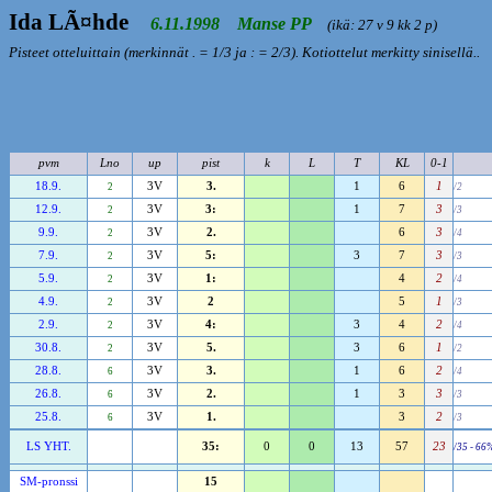
Ida LÃ¤hde
6.11.1998 Manse PP
(ikä: 27 v 9 kk 2 p)
Pisteet otteluittain (merkinnät . = 1/3 ja : = 2/3). Kotiottelut merkitty sinisellä..
pvm
Lno
up
pist
k
L
T
KL
0-1
18.9.
3V
3.
1
6
1
2
/2
12.9.
3V
3:
1
7
3
2
/3
9.9.
3V
2.
6
3
2
/4
7.9.
3V
5:
3
7
3
2
/3
5.9.
3V
1:
4
2
2
/4
4.9.
3V
2
5
1
2
/3
2.9.
3V
4:
3
4
2
2
/4
30.8.
3V
5.
3
6
1
2
/2
28.8.
3V
3.
1
6
2
6
/4
26.8.
3V
2.
1
3
3
6
/3
25.8.
3V
1.
3
2
6
/3
LS YHT.
35:
0
0
13
57
23
/35 - 66
SM-pronssi
15