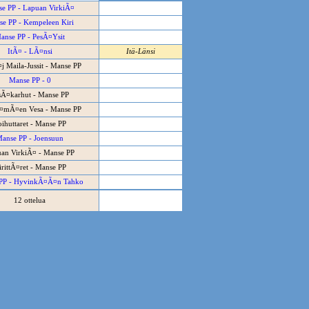
e PP - Lapuan VirkiÃ¤
e PP - Kempeleen Kiri
anse PP - PesÃ¤Ysit
ItÃ¤ - LÃ¤nsi
Itä-Länsi
j Maila-Jussit - Manse PP
Manse PP - 0
sÃ¤karhut - Manse PP
mÃ¤en Vesa - Manse PP
ihuttaret - Manse PP
anse PP - Joensuun
an VirkiÃ¤ - Manse PP
irittÃ¤ret - Manse PP
PP - HyvinkÃ¤Ã¤n Tahko
12 ottelua