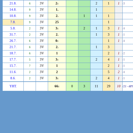
21.8.
3V
2:
2
1
1
6
/3
14.8.
3V
1.
1
9
10.8.
3V
2.
1
1
1
9
7.8.
3V
25
1
9
5.8.
3V
3:
2
1
3
1
2
/4
31.7.
3V
2.
1
3
1
2
/1
26.7.
3V
0:
1
1
6
/4
21.7.
3V
2.
1
3
6
18.7.
3V
1
2
1
6
/2
17.7.
3V
3:
2
4
1
5
/1
15.7.
3V
1
2
1
7
/1
11.6.
3V
2
5
2
2
/4
8.6.
3V
3:
2
4
1
2
/1
YHT.
66:
0
3
11
29
10
/21 - 48