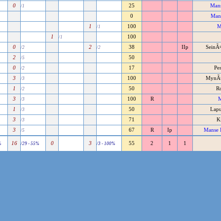
0
25
Mans
/1
0
Mans
1
100
M
/1
1
100
/1
0
2
38
IIp
SeinÃ¤
/2
/2
2
50
/5
0
17
Pe
/2
3
100
MynÃ¤
/3
1
50
Ro
/2
3
100
R
M
/3
1
50
Lapu
/3
3
71
K
/3
3
67
R
Ip
Manse 
/5
16
0
3
55
2
1
1
%
/29 - 55%
/3 - 100%