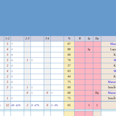
1-2
2-3
3-k
%
R
Ip
IIp
5
67
Mans
/7
4
88
Ip
Lapu
/5
3
60
K
/6
3
1
70
M
/6
/1
2
57
K
/3
4
63
M
/5
2
44
K
/5
5
75
Manse 
/6
3
1
60
SeinÃ¤
/5
/1
0
0
60
IIp
Manse 
/1
/1
1
75
SeinÃ¤
/1
32
2
0
65
1
1
%
/49 - 65%
/3 - 67%
/1 - 0%