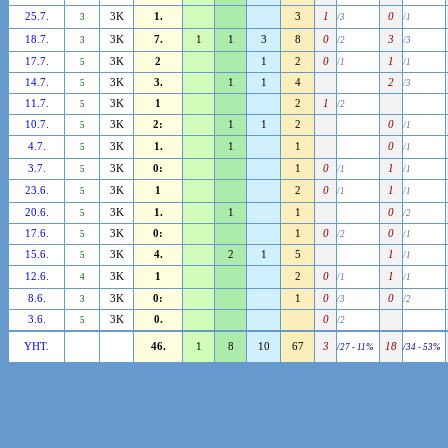
25.7.
3K
1.
3
1
0
3
/3
/1
18.7.
3K
7.
1
1
3
8
0
3
3
/2
/3
17.7.
3K
2
1
2
0
1
5
/1
/1
14.7.
3K
3.
1
1
4
2
5
/3
11.7.
3K
1
2
1
5
/2
10.7.
3K
2:
1
1
2
0
5
/1
4.7.
3K
1.
1
1
0
5
/1
3.7.
3K
0:
1
0
1
5
/1
/1
23.6.
3K
1
2
0
1
5
/1
/1
20.6.
3K
1.
1
1
0
5
/2
17.6.
3K
0:
1
0
0
5
/2
/1
15.6.
3K
4.
2
1
5
1
5
/1
12.6.
3K
1
2
0
1
4
/1
/1
8.6.
3K
0:
1
0
0
3
/3
/2
3.6.
3K
0.
0
5
/2
YHT.
46.
1
8
10
67
3
18
/27 - 11%
/34 - 53%