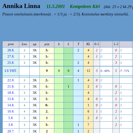
Annika Linna
11.5.2001 Kempeleen Kiri
(ikä: 25 v 2 kk 29 
Pisteet otteluittain (merkinnät . = 1/3 ja : = 2/3). Kotiottelut merkitty sinisellä..
pvm
Lno
up
pist
k
L
T
KL
0-1
1-2
28.8.
3K
3:
2
4
2
0
3
/2
/2
27.8.
3K
1:
4
1
2
3
/3
/2
25.8.
3K
3:
2
4
3
3
/3
LS YHT.
9
0
0
4
12
3
5
/5 - 60%
/7 - 71%
22.8.
3K
2:
1
4
0
3
/2
21.8.
3K
1:
1
2
0
0
3
/1
/1
18.8.
3K
1:
4
2
3
/2
15.8.
3K
1:
4
0
1
3
/2
/3
14.8.
3K
0:
1
0
0
4
/1
/2
10.8.
3K
2.
6
1
2
4
/1
/3
5.8.
3K
1
2
0
1
3
/2
/2
3.8.
3K
3:
1
7
2
3
/2
29.7.
3K
2
1
2
3