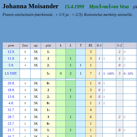
Johanna Moisander
15.4.1999 MynÃ¤mÃ¤en Vesa
(ik
Pisteet otteluittain (merkinnät . = 1/3 ja : = 2/3). Kotiottelut merkitty sinisellä..
pvm
Lno
up
pist
k
L
T
KL
0-1
1-2
12.9.
3K
1.
3
2
8
/3
11.9.
3K
2
1
3
1
1
4
/1
/2
5.9.
3K
2.
1
1
1
0
4
/1
LS YHT.
5:
0
2
1
7
1
3
/1 - 100%
/6 - 50%
20.8.
3K
0:
1
0
4
/1
18.8.
3K
2
1
3
0
4
/2
13.8.
3K
2.
1
4
0
4
/1
4.8.
3K
0:
1
1
8
/2
31.7.
3K
1:
4
4
28.7.
3K
3
1
6
2
4
/2
23.7.
3K
0:
1
5
21.7.
3K
1.
1
1
0
5
/1
16.7.
3K
1.
3