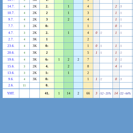
5
14.7.
2K
2.
1
4
2
4
/3
10.7.
2K
2
1
3
1
4
/1
9.7.
2K
3
2
4
1
4
/1
7.7.
2K
0:
1
0
3
/1
4.7.
2K
2.
1
4
0
1
3
/2
/1
2.7.
3K
1
2
4
23.6.
3K
0:
1
0
1
4
/1
/1
20.6.
3K
2
5
1
1
4
/1
/2
19.6.
3K
6:
1
2
2
7
1
4
/2
15.6.
2K
4.
2
8
4
3
/4
13.6.
2K
1:
1
2
3
9.6.
3K
0:
1
1
0
4
/2
/3
2.6.
0.
11
YHT.
41.
1
14
2
66
3
14
/12 - 25%
/22 - 64%