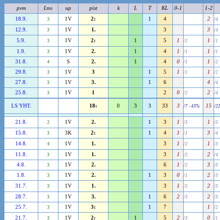
pvm
Lno
up
pist
k
L
T
KL
0-1
1-2
18.9.
1V
2:
1
4
2
3
/4
12.9.
1V
1.
3
3
3
/4
5.9.
1V
2:
1
5
1
1
3
/2
/1
1.9.
1V
2.
1
4
1
1
3
/1
/1
31.8.
S
2.
1
4
0
1
4
/1
/2
29.8.
1V
3
1
5
1
1
3
/1
/2
27.8.
1V
3.
1
6
4
3
/4
25.8.
1V
1
2
0
2
3
/2
/4
LS YHT.
18:
0
3
3
33
3
15
/7 - 43%
/2
21.8.
1V
2.
1
3
1
1
2
/3
/5
15.8.
3K
2:
1
4
1
3
3
/1
/4
14.8.
1V
1.
3
1
1
4
/2
/3
11.8.
1V
1.
3
1
2
3
/2
/4
4.8.
1V
2.
6
1
3
3
/2
/3
1.8.
1V
2.
1
3
0
2
3
/1
/3
31.7.
1V
1.
3
1
2
3
/2
/3
28.7.
1V
3.
1
6
2
2
3
/3
/3
25.7.
1V
3:
1
7
1
3
/2
21.7.
1V
2:
1
5
2
0
3
/3
/1