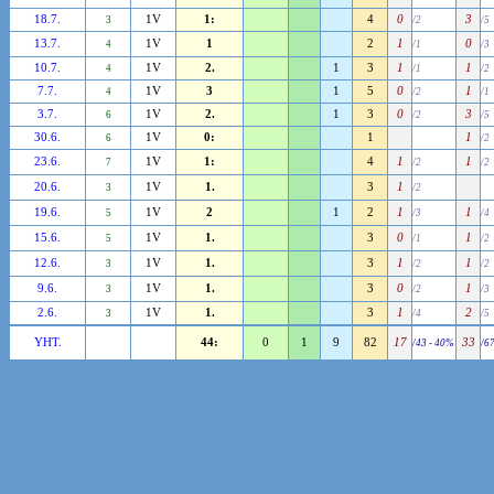
18.7.
1V
1:
4
0
3
3
/2
/5
13.7.
1V
1
2
1
0
4
/1
/3
10.7.
1V
2.
1
3
1
1
4
/1
/2
7.7.
1V
3
1
5
0
1
4
/2
/1
3.7.
1V
2.
1
3
0
3
6
/2
/5
30.6.
1V
0:
1
1
6
/2
23.6.
1V
1:
4
1
1
7
/2
/2
20.6.
1V
1.
3
1
3
/2
19.6.
1V
2
1
2
1
1
5
/3
/4
15.6.
1V
1.
3
0
1
5
/1
/2
12.6.
1V
1.
3
1
1
3
/2
/2
9.6.
1V
1.
3
0
1
3
/2
/3
2.6.
1V
1.
3
1
2
3
/4
/5
YHT.
44:
0
1
9
82
17
33
/43 - 40%
/6