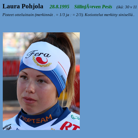
Laura Pohjola
28.8.1995 SiilinjÃ¤rven Pesis
(ikä: 30 v 11 
Pisteet otteluittain (merkinnät . = 1/3 ja : = 2/3). Kotiottelut merkitty sinisellä..