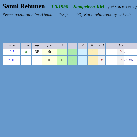
Sanni Rehunen
1.5.1990 Kempeleen Kiri
(ikä: 36 v 3 kk 7 
Pisteet otteluittain (merkinnät . = 1/3 ja : = 2/3). Kotiottelut merkitty sinisellä..
pvm
Lno
up
pist
k
L
T
KL
0-1
1-2
10.7.
3P
0:
1
0
8
/1
YHT.
0:
0
0
0
1
0
0
/1 - 0%