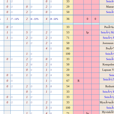
1
0
33
SeinÃ¤
/2
/1
0
0
2
29
Manse 
/2
/3
/2
0
2
0
50
SeinÃ¤
/1
/2
/1
1
2
4
36
0
0
%
/7 - 14%
/6 - 33%
/8 - 50%
0
33
PesÃ¤kar
/2
1
5
2
53
Ip
SeinÃ¤j Mai
/1
/7
/7
1
2
2
71
SeinÃ¤j 
/1
/3
/3
1
2
50
Joensuun 
/2
/4
4
80
PesÃ¤Y
/5
1
100
SeinÃ¤j
/1
0
2
0
33
SeinÃ¤
/1
/2
/3
2
2
50
Kempeleen
/4
/4
0
1
20
Lapuan Vi
/1
/3
0
1
2
50
Sein
/1
/1
/4
SeinÃ¤j 
0
1
67
R
/1
/1
0
2
5
54
Roihutt
/2
/3
/8
0
1
33
SeinÃ¤j M
/1
/2
0
1
33
SeinÃ¤j 
/1
/2
0
1
2
33
MynÃ¤mÃ¤en
/2
/3
/3
3
100
SeinÃ¤
/3
HyvinkÃ¤
1
4
71
Ip
/1
/6