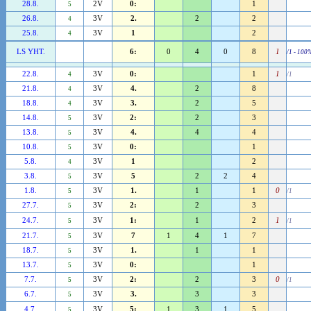
28.8.
2V
0:
1
5
26.8.
3V
2.
2
2
4
25.8.
3V
1
2
4
LS YHT.
6:
0
4
0
8
1
/1 - 100
22.8.
3V
0:
1
1
4
/1
21.8.
3V
4.
2
8
4
18.8.
3V
3.
2
5
4
14.8.
3V
2:
2
3
5
13.8.
3V
4.
4
4
5
10.8.
3V
0:
1
5
5.8.
3V
1
2
4
3.8.
3V
5
2
2
4
5
1.8.
3V
1.
1
1
0
5
/1
27.7.
3V
2:
2
3
5
24.7.
3V
1:
1
2
1
5
/1
21.7.
3V
7
1
4
1
7
5
18.7.
3V
1.
1
1
5
13.7.
3V
0:
1
5
7.7.
3V
2:
2
3
0
5
/1
6.7.
3V
3.
3
3
5
4.7.
3V
5:
1
3
1
5
5