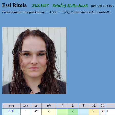
Essi Ritola
23.8.1997 SeinÃ¤j Maila-Jussit
(ikä: 28 v 11 kk 1
Pisteet otteluittain (merkinnät . = 1/3 ja : = 2/3). Kotiottelut merkitty sinisellä..
pvm
Lno
up
pist
k
L
T
KL
0-1
30.8.
3V
2:
2
3
1
4
/1