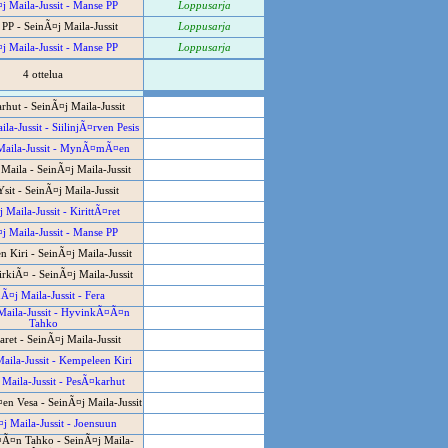
j Maila-Jussit - Manse PP
Loppusarja
PP - SeinÃ¤j Maila-Jussit
Loppusarja
j Maila-Jussit - Manse PP
Loppusarja
4 ottelua
hut - SeinÃ¤j Maila-Jussit
la-Jussit - SiilinjÃ¤rven Pesis
Maila-Jussit - MynÃ¤mÃ¤en
Maila - SeinÃ¤j Maila-Jussit
sit - SeinÃ¤j Maila-Jussit
 Maila-Jussit - KirittÃ¤ret
j Maila-Jussit - Manse PP
 Kiri - SeinÃ¤j Maila-Jussit
rkiÃ¤ - SeinÃ¤j Maila-Jussit
Ã¤j Maila-Jussit - Fera
Maila-Jussit - HyvinkÃ¤Ã¤n
Tahko
aret - SeinÃ¤j Maila-Jussit
aila-Jussit - Kempeleen Kiri
Maila-Jussit - PesÃ¤karhut
 Vesa - SeinÃ¤j Maila-Jussit
j Maila-Jussit - Joensuun
Ã¤n Tahko - SeinÃ¤j Maila-