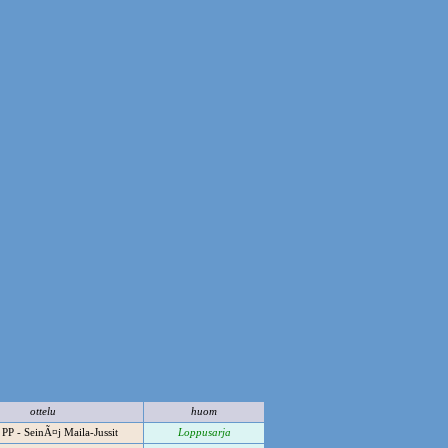
ottelu
huom
PP - SeinÃ¤j Maila-Jussit
Loppusarja